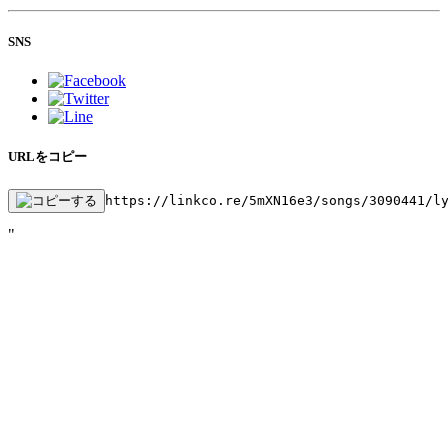
SNS
URLをコピー
https://linkco.re/5mXN16e3/songs/3090441/l
"