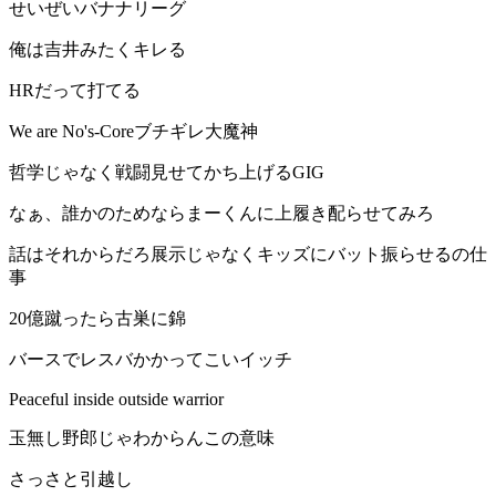
せいぜいバナナリーグ
俺は吉井みたくキレる
HRだって打てる
We are No's-Coreブチギレ大魔神
哲学じゃなく戦闘見せてかち上げるGIG
なぁ、誰かのためならまーくんに上履き配らせてみろ
話はそれからだろ展示じゃなくキッズにバット振らせるの仕
事
20億蹴ったら古巣に錦
バースでレスバかかってこいイッチ
Peaceful inside outside warrior
玉無し野郎じゃわからんこの意味
さっさと引越し