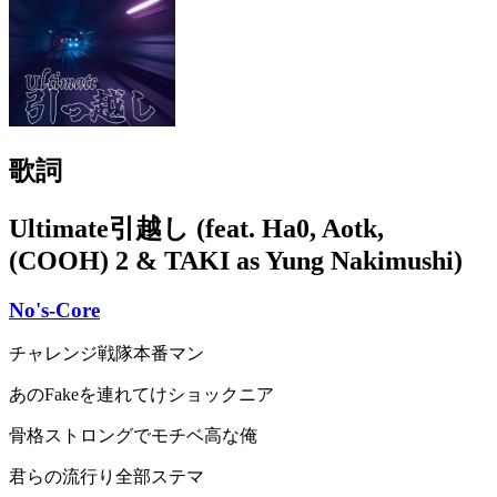
歌詞
Ultimate引越し (feat. Ha0, Aotk,
(COOH) 2 & TAKI as Yung Nakimushi)
No's-Core
チャレンジ戦隊本番マン
あのFakeを連れてけショックニア
骨格ストロングでモチベ高な俺
君らの流行り全部ステマ