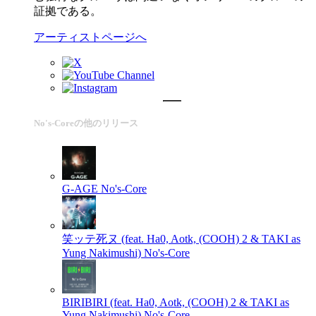
証拠である。
アーティストページへ
No's-Coreの他のリリース
G-AGE
No's-Core
笑ッテ死ヌ (feat. Ha0, Aotk, (COOH) 2 & TAKI as
Yung Nakimushi)
No's-Core
BIRIBIRI (feat. Ha0, Aotk, (COOH) 2 & TAKI as
Yung Nakimushi)
No's-Core