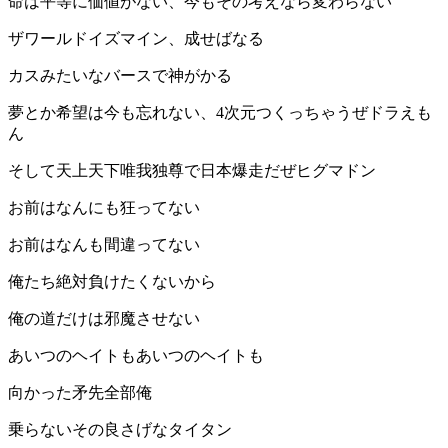
命は平等に価値がない、今もその考えなら変わらない
ザワールドイズマイン、成せばなる
カスみたいなバースで神がかる
夢とか希望は今も忘れない、4次元つくっちゃうぜドラえも
ん
そして天上天下唯我独尊で日本爆走だぜヒグマドン
お前はなんにも狂ってない
お前はなんも間違ってない
俺たち絶対負けたくないから
俺の道だけは邪魔させない
あいつのヘイトもあいつのヘイトも
向かった矛先全部俺
乗らないその良さげなタイタン