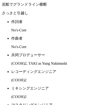
泥船でグランドライン横断
さっさと引越し
作詞者
No's-Core
作曲者
No's-Core
共同プロデューサー
(COOH)2, TAKI as Yung Nakimushi
レコーディングエンジニア
(COOH)2
ミキシングエンジニア
(COOH)2
マスタリングエンジニア