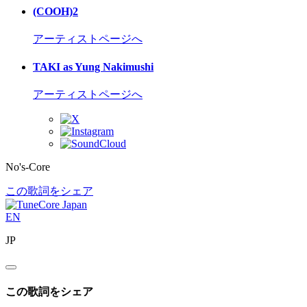
(COOH)2
アーティストページへ
TAKI as Yung Nakimushi
アーティストページへ
No's-Core
この歌詞をシェア
EN
JP
この歌詞をシェア