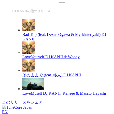
DJ KANJIの他のリリース
Bad Trip (feat. Dexus Ogawa & Myskinteriyaki)
DJ
KANJI
LoveYourself
DJ KANJI & Woody
そのままで (feat. 柊人)
DJ KANJI
LoveMyself
DJ KANJI, Kaneee & Masato Hayashi
このリリースをシェア
EN