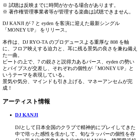
※ 試聴は反映までに時間がかかる場合があります。
※ 著作権管理事業者等が管理する楽曲は試聴できません。
DJ KANJI が 7 と eyden を客演に迎えた最新シングル
「MONEY UP」 をリリース。
本作は、DJ RYO-TA のプロデュースよる重厚な 808 を軸
に、フロア映えする迫力と、耳に残る景気の良さを兼ね備え
た一曲。
ビートの上で、7 の鋭さと説得力あるバース、eyden の勢い
とバイブスが交差し、それぞれの個性が「MONEY UP」と
いうテーマを表現している。
景気や気分、マインドも引き上げる、マネーアンセムが完
成！
アーティスト情報
DJ KANJI
DJとして日本全国のクラブで精神的にプレイしてきた
中で培った感性を生かして、旬なラッパーの個性を存