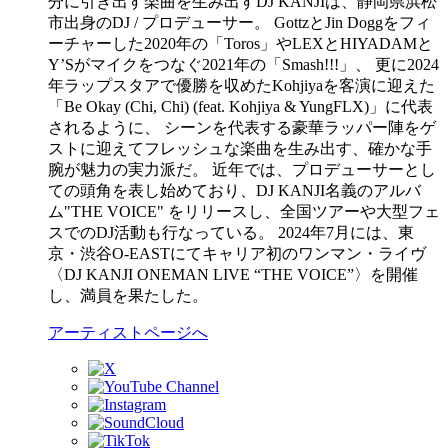
分に引き出す楽曲を生み出すDJ KANJIは、静岡県浜松
市出身のDJ / プロデューサー。 GottzとJin Doggをフィ
ーチャーした2020年の「Toros」やLEXとHIYADAMと
Y’Sがマイクをつなぐ2021年の「Smash!!!」、 更に2024
年ラップスタアで優勝を収めたKohjiyaを客演に迎えた
「Be Okay (Chi, Chi) (feat. Kohjiya & YungFLX)」に代表
されるように、 シーンを代表する豪華ラッパー陣をゲ
ストに迎えてフレッシュな楽曲を生み出す、確かな手
腕が魅力の実力派だ。 近年では、プロデューサーとし
ての頭角を表し始めており、DJ KANJI名義のアルバ
ム"THE VOICE" をリリースし、全国ツアーや大型フェ
スでのDJ活動も行なっている。 2024年7月には、東
京・渋谷O-EASTにてキャリア初のワンマン・ライヴ
〈DJ KANJI ONEMAN LIVE “THE VOICE”〉を開催
し、満員を果たした。
アーティストページへ