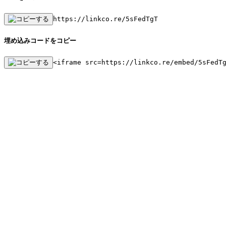
https://linkco.re/5sFedTgT
埋め込みコードをコピー
<iframe src=https://linkco.re/embed/5sFedT