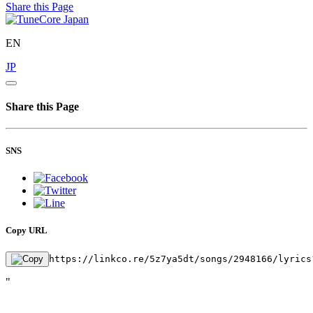
Share this Page
EN
JP
Share this Page
SNS
Copy URL
https://linkco.re/5z7ya5dt/songs/2948166/lyrics
"