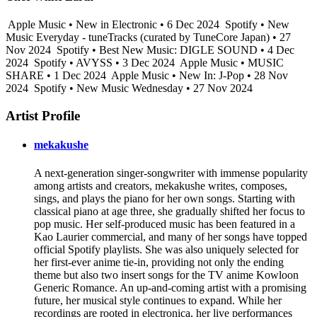
Apple Music • New in Electronic • 6 Dec 2024
Spotify • New
Music Everyday - tuneTracks (curated by TuneCore Japan) • 27
Nov 2024
Spotify • Best New Music: DIGLE SOUND • 4 Dec
2024
Spotify • AVYSS • 3 Dec 2024
Apple Music • MUSIC
SHARE • 1 Dec 2024
Apple Music • New In: J-Pop • 28 Nov
2024
Spotify • New Music Wednesday • 27 Nov 2024
Artist Profile
mekakushe
A next-generation singer-songwriter with immense popularity
among artists and creators, mekakushe writes, composes,
sings, and plays the piano for her own songs. Starting with
classical piano at age three, she gradually shifted her focus to
pop music. Her self-produced music has been featured in a
Kao Laurier commercial, and many of her songs have topped
official Spotify playlists. She was also uniquely selected for
her first-ever anime tie-in, providing not only the ending
theme but also two insert songs for the TV anime Kowloon
Generic Romance. An up-and-coming artist with a promising
future, her musical style continues to expand. While her
recordings are rooted in electronica, her live performances