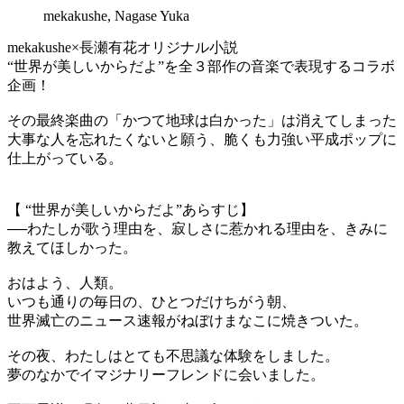
mekakushe, Nagase Yuka
mekakushe×長瀬有花オリジナル小説
“世界が美しいからだよ”を全３部作の音楽で表現するコラボ
企画！
その最終楽曲の「かつて地球は白かった」は消えてしまった
大事な人を忘れたくないと願う、脆くも力強い平成ポップに
仕上がっている。
【 “世界が美しいからだよ”あらすじ】
──わたしが歌う理由を、寂しさに惹かれる理由を、きみに
教えてほしかった。
おはよう、人類。
いつも通りの毎日の、ひとつだけちがう朝、
世界滅亡のニュース速報がねぼけまなこに焼きついた。
その夜、わたしはとても不思議な体験をしました。
夢のなかでイマジナリーフレンドに会いました。