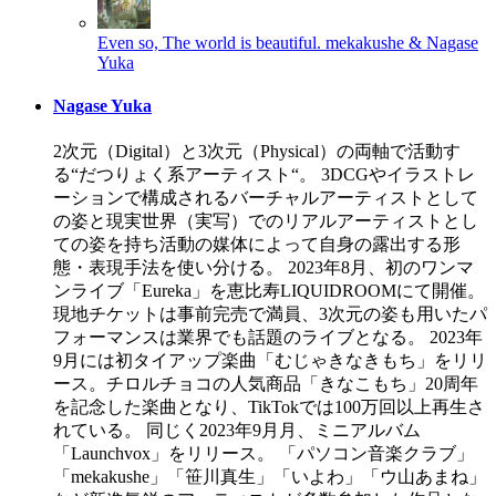
Even so, The world is beautiful.
mekakushe & Nagase
Yuka
Nagase Yuka
2次元（Digital）と3次元（Physical）の両軸で活動す
る“だつりょく系アーティスト“。 3DCGやイラストレ
ーションで構成されるバーチャルアーティストとして
の姿と現実世界（実写）でのリアルアーティストとし
ての姿を持ち活動の媒体によって自身の露出する形
態・表現手法を使い分ける。 2023年8月、初のワンマ
ンライブ「Eureka」を恵比寿LIQUIDROOMにて開催。
現地チケットは事前完売で満員、3次元の姿も用いたパ
フォーマンスは業界でも話題のライブとなる。 2023年
9月には初タイアップ楽曲「むじゃきなきもち」をリリ
ース。チロルチョコの人気商品「きなこもち」20周年
を記念した楽曲となり、TikTokでは100万回以上再生さ
れている。 同じく2023年9月月、ミニアルバム
「Launchvox」をリリース。 「パソコン音楽クラブ」
「mekakushe」「笹川真生」「いよわ」「ウ山あまね」