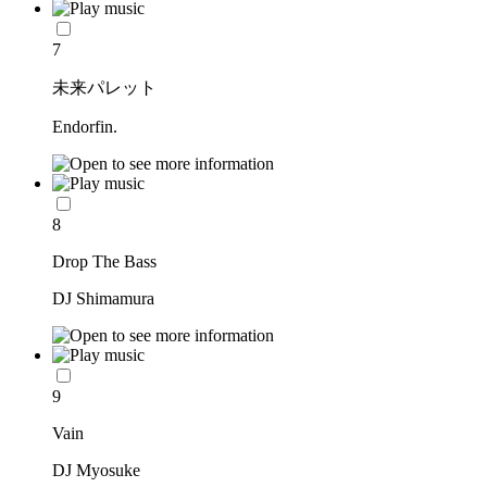
7
未来パレット
Endorfin.
8
Drop The Bass
DJ Shimamura
9
Vain
DJ Myosuke