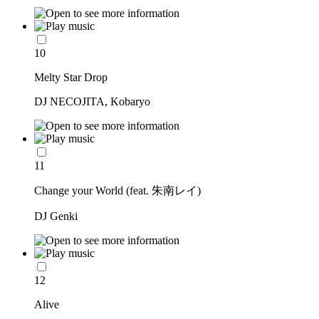
10
Melty Star Drop
DJ NECOJITA, Kobaryo
11
Change your World (feat. 朱南レイ)
DJ Genki
12
Alive