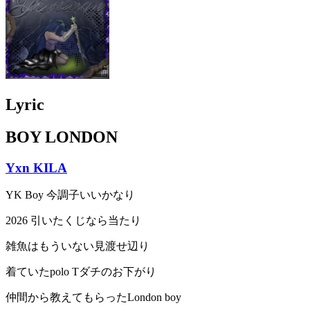
Lyric
BOY LONDON
Yxn KILA
YK Boy 今調子いいかなり
2026 引いたくじなら当たり
雑魚はもういない見渡せ辺り
着ていたpolo Tダチのお下がり
仲間から教えてもらったLondon boy