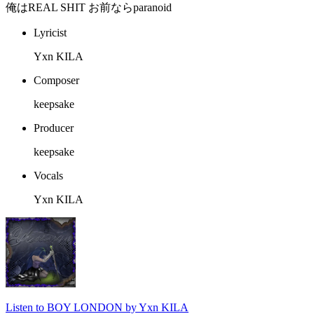
俺はREAL SHIT お前ならparanoid
Lyricist
Yxn KILA
Composer
keepsake
Producer
keepsake
Vocals
Yxn KILA
Listen to BOY LONDON by Yxn KILA