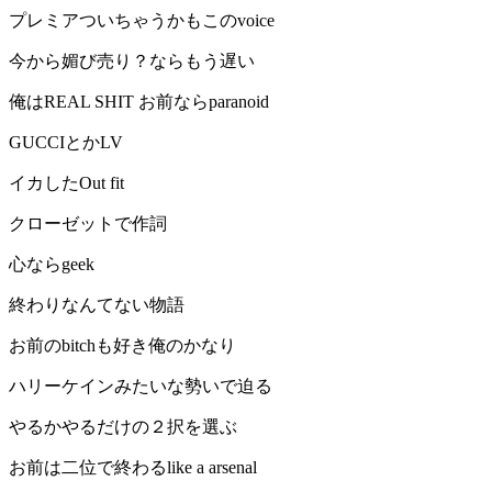
プレミアついちゃうかもこのvoice
今から媚び売り？ならもう遅い
俺はREAL SHIT お前ならparanoid
GUCCIとかLV
イカしたOut fit
クローゼットで作詞
心ならgeek
終わりなんてない物語
お前のbitchも好き俺のかなり
ハリーケインみたいな勢いで迫る
やるかやるだけの２択を選ぶ
お前は二位で終わるlike a arsenal