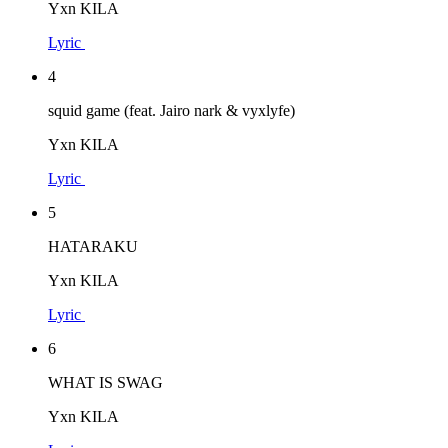
Yxn KILA
Lyric
4
squid game (feat. Jairo nark & vyxlyfe)
Yxn KILA
Lyric
5
HATARAKU
Yxn KILA
Lyric
6
WHAT IS SWAG
Yxn KILA