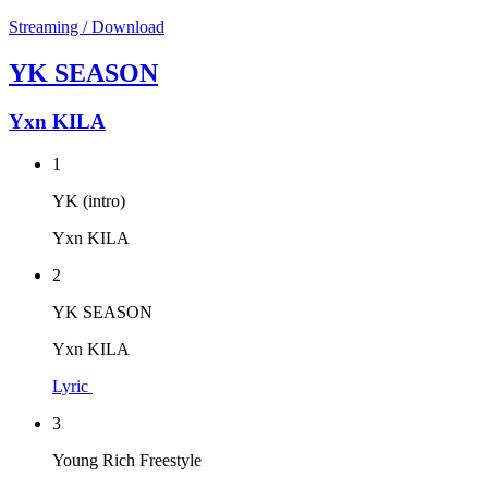
Streaming / Download
YK SEASON
Yxn KILA
1
YK (intro)
Yxn KILA
2
YK SEASON
Yxn KILA
Lyric
3
Young Rich Freestyle