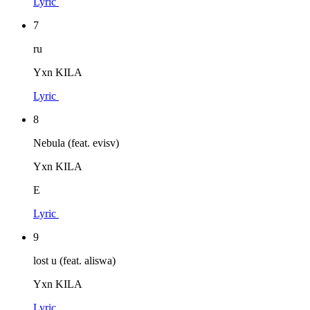
Lyric
7
ru
Yxn KILA
Lyric
8
Nebula (feat. evisv)
Yxn KILA
E
Lyric
9
lost u (feat. aliswa)
Yxn KILA
Lyric