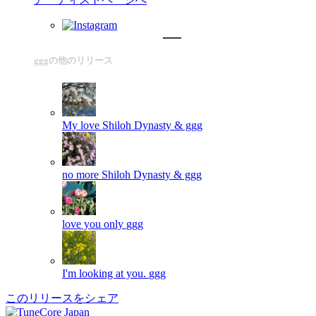
gggの他のリリース
My love
Shiloh Dynasty & ggg
no more
Shiloh Dynasty & ggg
love you only
ggg
I'm looking at you.
ggg
このリリースをシェア