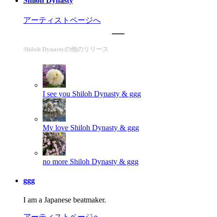
Shiloh Dynasty
アーティストページへ
Shiloh Dynastyの他のリリース
I see you
Shiloh Dynasty & ggg
My love
Shiloh Dynasty & ggg
no more
Shiloh Dynasty & ggg
ggg
I am a Japanese beatmaker.
アーティストページへ