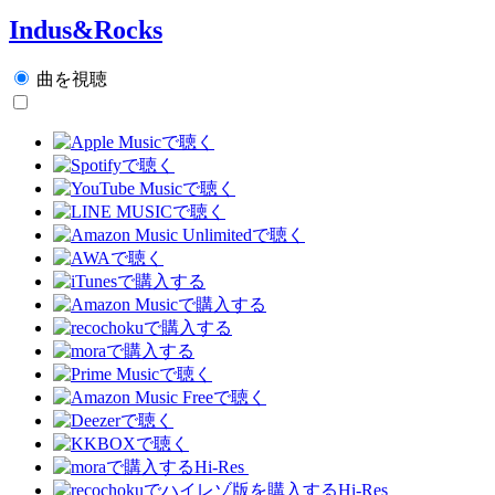
Indus&Rocks
曲を視聴
Hi-Res
Hi-Res