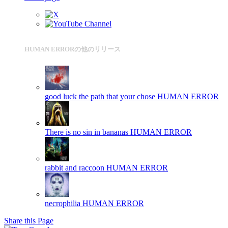
HUMAN ERRORの他のリリース
good luck the path that your chose
HUMAN ERROR
There is no sin in bananas
HUMAN ERROR
rabbit and raccoon
HUMAN ERROR
necrophilia
HUMAN ERROR
Share this Page