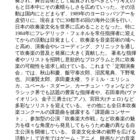
奏され、舞台芸術として鑑賞されるべきという考えの
もと日本中にその素晴らしさを広めていった。その活
動は国内にとどまらず、1989年のヨーロッパツアーを
皮切りに、現在までに30都市45回の海外公演を行い、
日本の吹奏楽文化を世界に広めることとなった。特に
1984年にフレデリック・フェネルを常任指揮者に迎え
てからの活動は目覚ましく、吹奏楽を音楽芸術の域へ
と高め、演奏会やレコーディング、クリニックを通し
て吹奏楽の普及と発展に大きく貢献した。 著名な指揮
者やソリストを招聘し意欲的なプログラムと共に吹奏
楽の可能性を追求し続けている。これまで「定期演奏
会」では、秋山和慶、飯守泰次郎、沼尻竜典、下野竜
也、川瀬賢太郎、原田慶太楼、ラドミル・エリシュ
カ、ユベール・スダーン、カーチュン・ウォンなどク
ラシック界でも話題の豊富な指揮者や、石田泰尚(ヴァ
イオリン)、金子三勇士(ピアノ)、宮田大(チェロ) など
多彩なソリストを迎えている。 その他にも全日本吹奏
楽コンクールの課題曲を披露する「課題曲コンサー
ト」、参加型の公演「吹奏楽大作戦」など吹奏楽の魅
力を様々な角度から発見してもらうため趣の異なる自
主公演を開催している。 音楽文化全体の裾野を広げる
活動として近年ではゲーム・アニメ、映画などの音楽