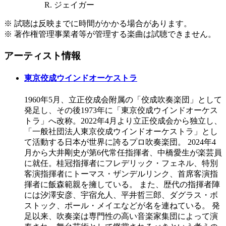
R. ジェイガー
※ 試聴は反映までに時間がかかる場合があります。
※ 著作権管理事業者等が管理する楽曲は試聴できません。
アーティスト情報
東京佼成ウインドオーケストラ
1960年5月、立正佼成会附属の「佼成吹奏楽団」として
発足し、その後1973年に「東京佼成ウインドオーケス
トラ」へ改称。2022年4月より立正佼成会から独立し、
「一般社団法人東京佼成ウインドオーケストラ」とし
て活動する日本が世界に誇るプロ吹奏楽団。 2024年4
月から大井剛史が第6代常任指揮者、中橋愛生が楽芸員
に就任。桂冠指揮者にフレデリック・フェネル、特別
客演指揮者にトーマス・ザンデルリンク、首席客演指
揮者に飯森範親を擁している。 また、歴代の指揮者陣
には汐澤安彦、宇宿允人、平井哲三郎、ダグラス・ボ
ストック、ポール・メイエなどが名を連ねている。 発
足以来、吹奏楽は専門性の高い音楽家集団によって演