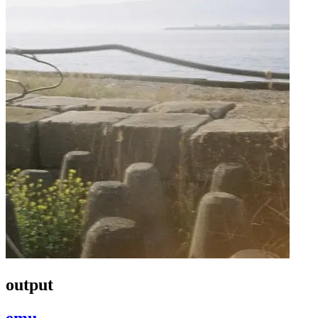
output
emu