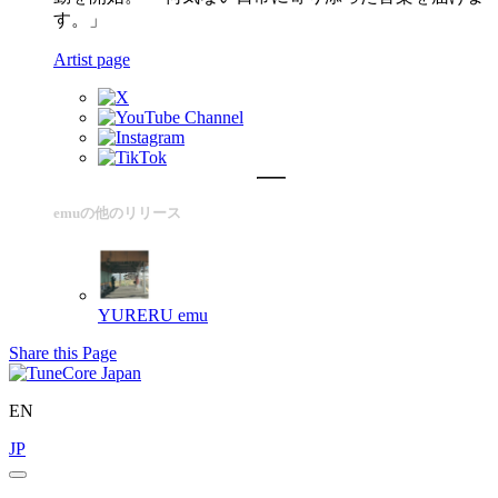
す。」
Artist page
emuの他のリリース
YURERU
emu
Share this Page
EN
JP