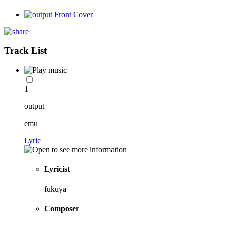
Track List
1
output
emu
Lyric
Lyricist
fukuya
Composer