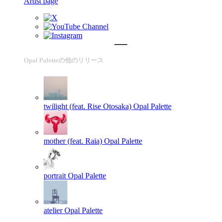
Artist page
Opal Paletteの他のリリース
twilight (feat. Rise Otosaka)
Opal Palette
mother (feat. Raia)
Opal Palette
portrait
Opal Palette
atelier
Opal Palette