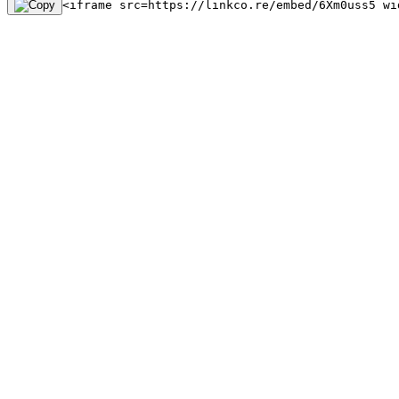
<iframe src=https://linkco.re/embed/6Xm0uss5 wi