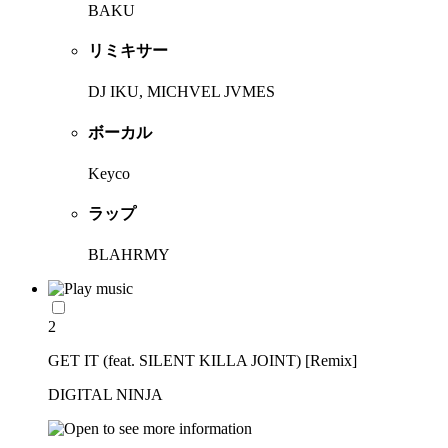
BAKU
リミキサー
DJ IKU, MICHVEL JVMES
ボーカル
Keyco
ラップ
BLAHRMY
2
GET IT (feat. SILENT KILLA JOINT) [Remix]
DIGITAL NINJA