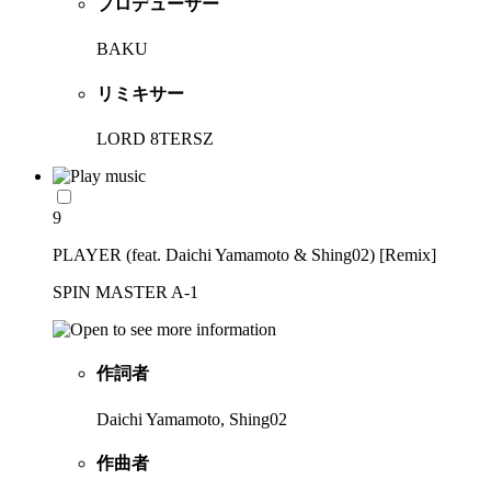
プロデューサー
BAKU
リミキサー
LORD 8TERSZ
9
PLAYER (feat. Daichi Yamamoto & Shing02) [Remix]
SPIN MASTER A-1
作詞者
Daichi Yamamoto, Shing02
作曲者