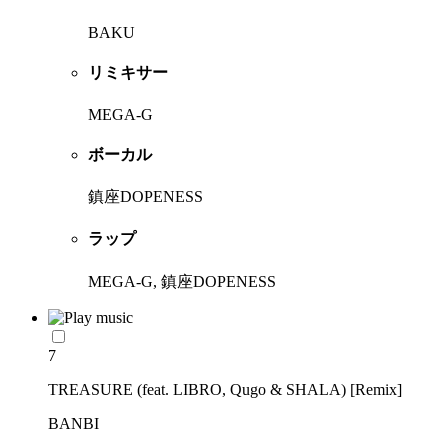
BAKU
リミキサー
MEGA-G
ボーカル
鎮座DOPENESS
ラップ
MEGA-G, 鎮座DOPENESS
7
TREASURE (feat. LIBRO, Qugo & SHALA) [Remix]
BANBI