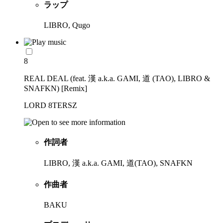
ラップ
LIBRO, Qugo
8
REAL DEAL (feat. 漢 a.k.a. GAMI, 道 (TAO), LIBRO &
SNAFKN) [Remix]
LORD 8TERSZ
作詞者
LIBRO, 漢 a.k.a. GAMI, 道(TAO), SNAFKN
作曲者
BAKU