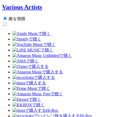
Various Artists
曲を視聴
Hi-Res
Hi-Res