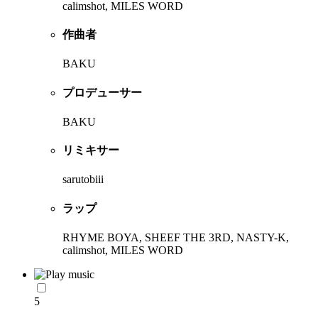
calimshot, MILES WORD
作曲者
BAKU
プロデューサー
BAKU
リミキサー
sarutobiii
ラップ
RHYME BOYA, SHEEF THE 3RD, NASTY-K,
calimshot, MILES WORD
5