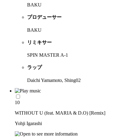
BAKU
プロデューサー
BAKU
リミキサー
SPIN MASTER A-1
ラップ
Daichi Yamamoto, Shing02
10
WITHOUT U (feat. MARIA & D.O) [Remix]
Yohji Igarashi