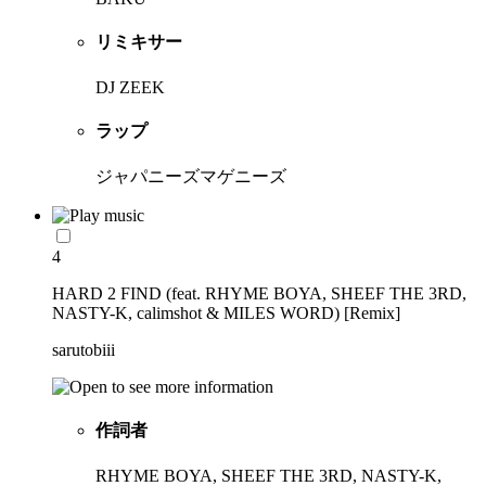
リミキサー
DJ ZEEK
ラップ
ジャパニーズマゲニーズ
4
HARD 2 FIND (feat. RHYME BOYA, SHEEF THE 3RD,
NASTY-K, calimshot & MILES WORD) [Remix]
sarutobiii
作詞者
RHYME BOYA, SHEEF THE 3RD, NASTY-K,