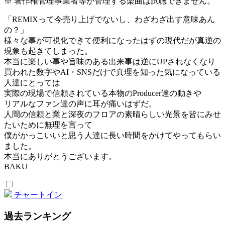
※ 著作権管理事業者等が管理する楽曲は試聴できません。
「REMIXって今売り上げでないし、わざわざ出す意味あん
の？」
様々な事が可視化できて便利になったはずの現代だが真逆の
現象も起きてしまった。
本当に楽しい事や旨味のある出来事は逆にUPされなくなり
買われた数字やAI・SNSだけで真理を知った気になっている
人達にとっては
実際の現場で信頼されている本物のProducer達の動きや
リアルなファン達の声に耳が痛いはずだ。
人間の信頼と業と深夜のフロアの素晴らしい光景を皆にみせ
たいために無理を言って
僕がかっこいいと思う人達に長い時間をかけてやってもらい
ました。
本当にありがとうございます。
BAKU
チャートイン
過去ランキング