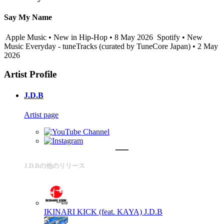
Say My Name
Apple Music • New in Hip-Hop • 8 May 2026
Spotify • New
Music Everyday - tuneTracks (curated by TuneCore Japan) • 2 May
2026
Artist Profile
J.D.B
Artist page
J.D.Bの他のリリース
IKINARI KICK (feat. KAYA)
J.D.B