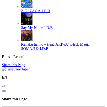
ZIGI ZAGA
J.D.B
Say My Name
J.D.B
Kagaku hannow (feat. ARIWA)
Black Magic,
SOMAJI & J.D.B
Bonsai Record
Share this Page
EN
JP
Share this Page