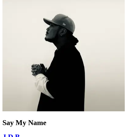
Say My Name
J.D.B