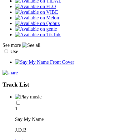
See more
Use
Track List
1
Say My Name
J.D.B