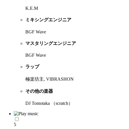
K.E.M
ミキシングエンジニア
BGF Wave
マスタリングエンジニア
BGF Wave
ラップ
極楽坊主, VIBRASHON
その他の楽器
DJ Tomotaka （scratch）
5