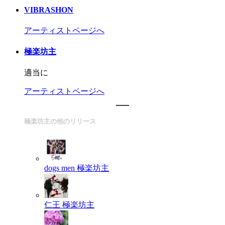
VIBRASHON
アーティストページへ
極楽坊主
適当に
アーティストページへ
極楽坊主の他のリリース
dogs men
極楽坊主
仁王
極楽坊主