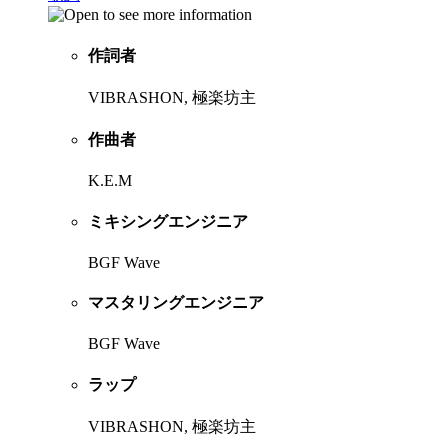
作詞者
VIBRASHON, 極楽坊主
作曲者
K.E.M
ミキシングエンジニア
BGF Wave
マスタリングエンジニア
BGF Wave
ラップ
VIBRASHON, 極楽坊主