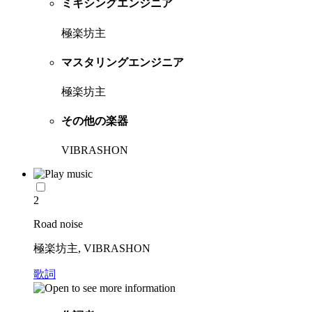
ミキシングエンジニア
極楽坊主
マスタリングエンジニア
極楽坊主
その他の楽器
VIBRASHON
2
Road noise
極楽坊主, VIBRASHON
歌詞