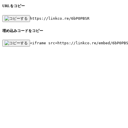
URLをコピー
https://linkco.re/6bP0PBSR
埋め込みコードをコピー
<iframe src=https://linkco.re/embed/6bP0PB