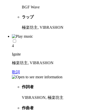
BGF Wave
ラップ
極楽坊主, VIBRASHON
4
Ignite
極楽坊主, VIBRASHON
歌詞
作詞者
VIBRASHON, 極楽坊主
作曲者