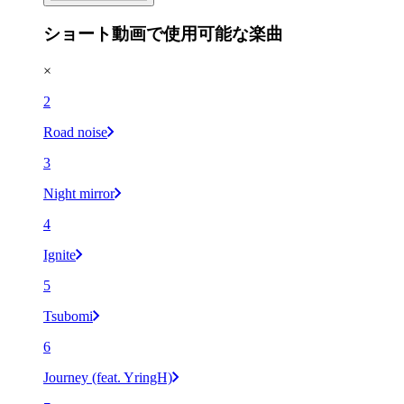
ショート動画で使用可能な楽曲
×
2
Road noise
3
Night mirror
4
Ignite
5
Tsubomi
6
Journey (feat. YringH)