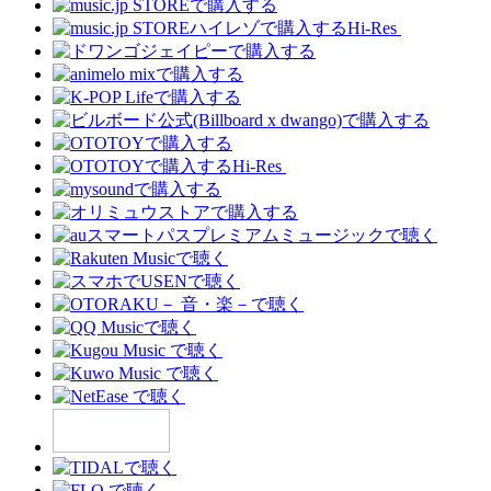
Hi-Res
Hi-Res