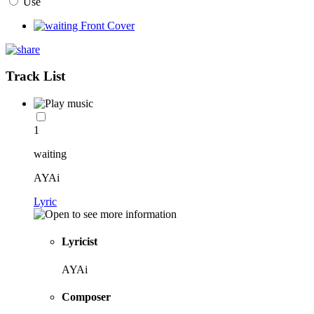
Use
Track List
1
waiting
AYAi
Lyric
Lyricist
AYAi
Composer