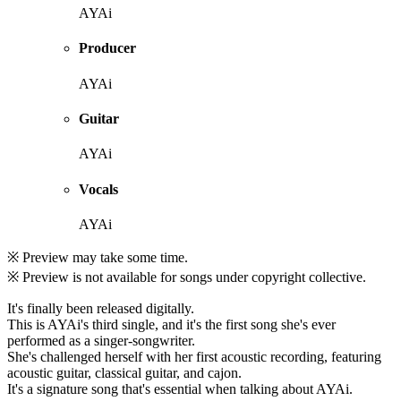
AYAi
Producer
AYAi
Guitar
AYAi
Vocals
AYAi
※ Preview may take some time.
※ Preview is not available for songs under copyright collective.
It's finally been released digitally.
This is AYAi's third single, and it's the first song she's ever
performed as a singer-songwriter.
She's challenged herself with her first acoustic recording, featuring
acoustic guitar, classical guitar, and cajon.
It's a signature song that's essential when talking about AYAi.