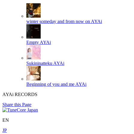
winter someday and from now on
AYAi
Empty
AYAi
Sukininatteku
AYAi
Beginning of you and me
AYAi
AYAi RECORDS
Share this Page
EN
JP