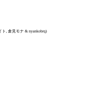
 倉見モナ & nyankobrq)