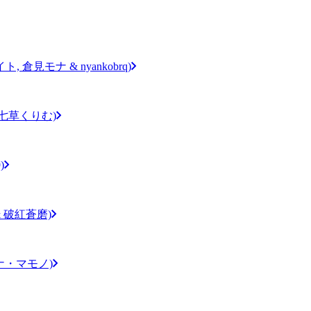
 倉見モナ & nyankobrq)
 七草くりむ)
)
 & 破紅蒼磨)
グナ・マモノ)