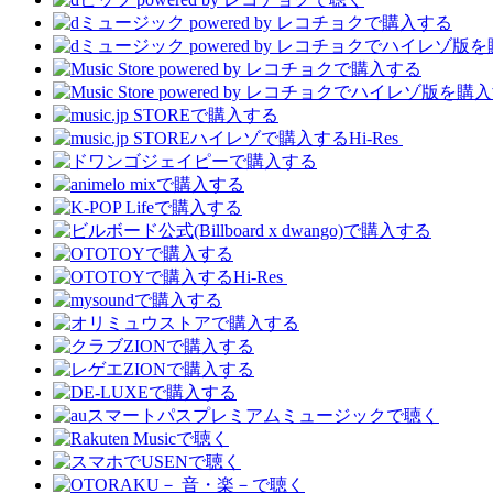
Hi-Res
Hi-Res