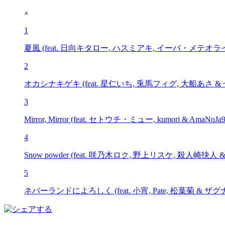
×
1
夏風 (feat. 日向キタロー, ハスミアキ, イーバ・メテオライト,
2
オカシナキゲキ (feat. 星仁いち, 兎馬フィグ, 大船あさ &
3
Mirror, Mirror (feat. セトウチ・ミュー, kumori & AmaNoJa9
4
Snow powder (feat. 咲乃木ロク, 野上リスケ, 殺人崎抉人
5
ネバーランドによろしく (feat. 小宵, Pate, 松葉菊 & ザ