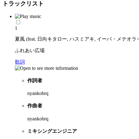
トラックリスト
1
夏風 (feat. 日向キタロー, ハスミアキ, イーバ・メテオライト,
ふれあい広場
歌詞
作詞者
nyankobrq
作曲者
nyankobrq
ミキシングエンジニア