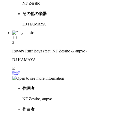
NF Zessho
その他の楽器
DJ HAMAYA
3
Rowdy Ruff Boyz (feat. NF Zessho & anpyo)
DJ HAMAYA
E
歌詞
作詞者
NF Zessho, anpyo
作曲者