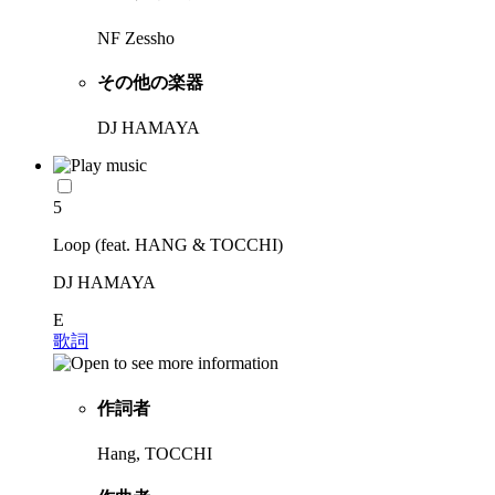
NF Zessho
その他の楽器
DJ HAMAYA
5
Loop (feat. HANG & TOCCHI)
DJ HAMAYA
E
歌詞
作詞者
Hang, TOCCHI