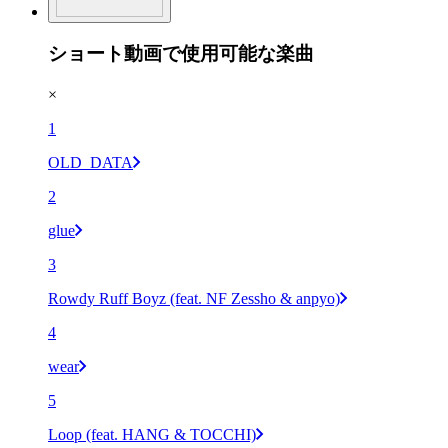
ショート動画で使用可能な楽曲
×
1
OLD_DATA
2
glue
3
Rowdy Ruff Boyz (feat. NF Zessho & anpyo)
4
wear
5
Loop (feat. HANG & TOCCHI)