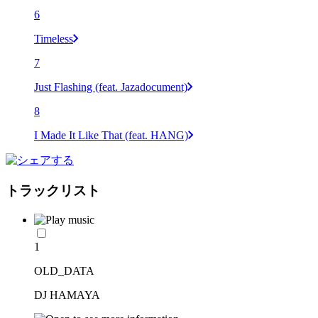
6
Timeless
7
Just Flashing (feat. Jazadocument)
8
I Made It Like That (feat. HANG)
トラックリスト
1
OLD_DATA
DJ HAMAYA