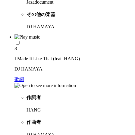
Jazadocument
その他の楽器
DJ HAMAYA
8
I Made It Like That (feat. HANG)
DJ HAMAYA
歌詞
作詞者
HANG
作曲者
DJ HAMAYA