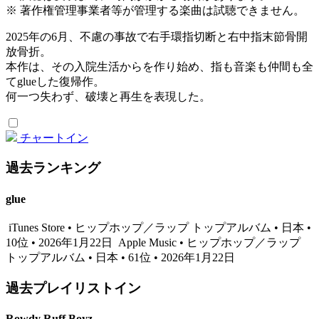
※ 著作権管理事業者等が管理する楽曲は試聴できません。
2025年の6月、不慮の事故で右手環指切断と右中指末節骨開
放骨折。
本作は、その入院生活からを作り始め、指も音楽も仲間も全
てglueした復帰作。
何一つ失わず、破壊と再生を表現した。
チャートイン
過去ランキング
glue
iTunes Store • ヒップホップ／ラップ トップアルバム • 日本 •
10位 • 2026年1月22日
Apple Music • ヒップホップ／ラップ
トップアルバム • 日本 • 61位 • 2026年1月22日
過去プレイリストイン
Rowdy Ruff Boyz