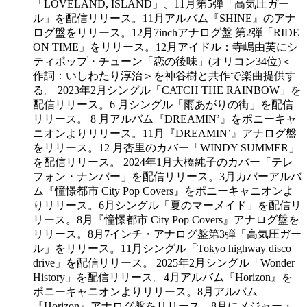
「LOVELAND, ISLAND」、11月第5弾「高気圧ガー
ル」を配信リリース。11月アルバム『SHINE』のアナ
ログ盤をリリース。12月7inchアナログ盤 第2弾「RIDE
ON TIME」をリリース。12月アイドル：寺嶋由芙にシ
ティポップ・チューン「恋の後味」(オリコン34位)＜
作詞：いしわたり淳治＞を神谷樹と共作で楽曲提供す
る。 2023年2月シングル「CATCH THE RAINBOW」を
配信リリース。6 月シングル「雨あがりの街」を配信
リリース。 8 月アルバム『DREAMIN’』をポニーキャ
ニオンよりリリース。11月『DREAMIN’』アナログ盤
をリリース。12 月杏里のカバー「WINDY SUMMER」
を配信リリース。 2024年1月大橋純子のカバー「テレ
フォン・ナンバー」を配信リリース。3月カバーアルバ
ム『憧憬都市 City Pop Covers』をポニーキャニオンよ
りリリース。6月シングル「夏のマーメイド」を配信リ
リース。8月『憧憬都市 City Pop Covers』アナログ盤を
リリース。8月7インチ・アナログ盤第3弾「高気圧ガー
ル」をリリース。11月シングル「Tokyo highway disco
drive」を配信リリース。 2025年2月シングル「Wonder
History」を配信リリース。4月アルバム『Horizon』を
ポニーキャニオンよりリリース。8月アルバム
『Horizon』アナログ盤をリリース。8月にメジャー・