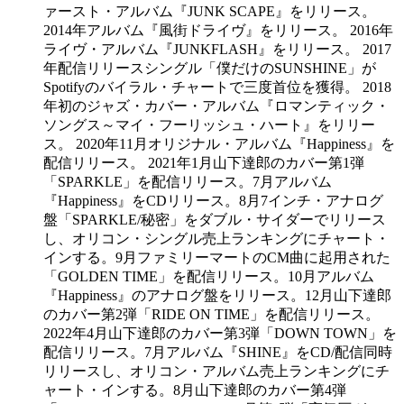
ァースト・アルバム『JUNK SCAPE』をリリース。
2014年アルバム『風街ドライヴ』をリリース。 2016年
ライヴ・アルバム『JUNKFLASH』をリリース。 2017
年配信リリースシングル「僕だけのSUNSHINE」が
Spotifyのバイラル・チャートで三度首位を獲得。 2018
年初のジャズ・カバー・アルバム『ロマンティック・
ソングス～マイ・フーリッシュ・ハート』をリリー
ス。 2020年11月オリジナル・アルバム『Happiness』を
配信リリース。 2021年1月山下達郎のカバー第1弾
「SPARKLE」を配信リリース。7月アルバム
『Happiness』をCDリリース。8月7インチ・アナログ
盤「SPARKLE/秘密」をダブル・サイダーでリリース
し、オリコン・シングル売上ランキングにチャート・
インする。9月ファミリーマートのCM曲に起用された
「GOLDEN TIME」を配信リリース。10月アルバム
『Happiness』のアナログ盤をリリース。12月山下達郎
のカバー第2弾「RIDE ON TIME」を配信リリース。
2022年4月山下達郎のカバー第3弾「DOWN TOWN」を
配信リリース。7月アルバム『SHINE』をCD/配信同時
リリースし、オリコン・アルバム売上ランキングにチ
ャート・インする。8月山下達郎のカバー第4弾