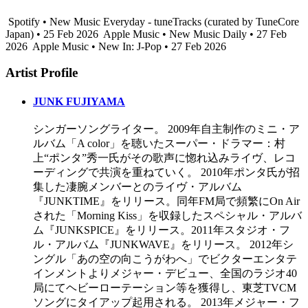
Spotify • New Music Everyday - tuneTracks (curated by TuneCore
Japan) • 25 Feb 2026
Apple Music • New Music Daily • 27 Feb
2026
Apple Music • New In: J-Pop • 27 Feb 2026
Artist Profile
JUNK FUJIYAMA
シンガーソングライター。 2009年自主制作のミニ・ア
ルバム「A color」を聴いたスーパー・ドラマー：村
上“ポンタ”秀一氏がその歌声に惚れ込みライヴ、レコ
ーディングで共演を重ねていく。 2010年ポンタ氏が招
集した凄腕メンバーとのライヴ・アルバム
『JUNKTIME』をリリース。同年FM局で頻繁にOn Air
された「Morning Kiss」を収録したスペシャル・アルバ
ム『JUNKSPICE』をリリース。2011年スタジオ・フ
ル・アルバム『JUNKWAVE』をリリース。 2012年シ
ングル「あの空の向こうがわへ」でビクターエンタテ
インメントよりメジャー・デビュー、全国のラジオ40
局にてヘビーローテーション等を獲得し、東芝TVCM
ソングにタイアップ起用される。 2013年メジャー・フ