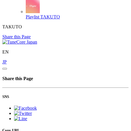
Playlist
TAKUTO
TAKUTO
Share this Page
EN
JP
Share this Page
SNS
Copy URL