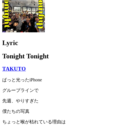
Lyric
Tonight Tonight
TAKUTO
ぱっと光ったiPhone
グループラインで
先週、やりすぎた
僕たちの写真
ちょっと喉が枯れている理由は