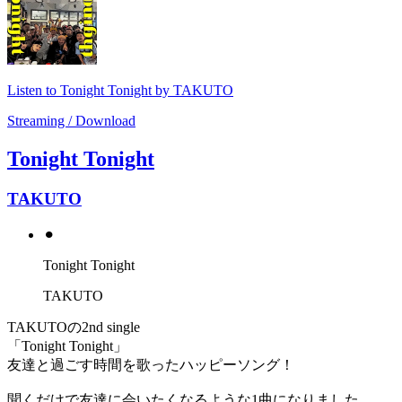
Listen to Tonight Tonight by TAKUTO
Streaming / Download
Tonight Tonight
TAKUTO
⚫︎
Tonight Tonight
TAKUTO
TAKUTOの2nd single
「Tonight Tonight」
友達と過ごす時間を歌ったハッピーソング！
聞くだけで友達に会いたくなるような1曲になりました。