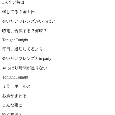
1人辛い時は
何してる？金土日
会いたいフレンズがいっぱい
暇電、合流する？何時？
Tonight Tonight
毎日、退屈してるより
会いたいフレンズとin party
やっぱり時間が足りない
Tonight Tonight
ミラーボールと
お酒がまわる
こんな夜に
歌う友達と