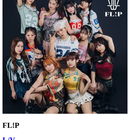
FL!P
L/V