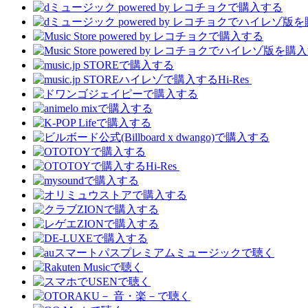
Hi-Res
Hi-Res