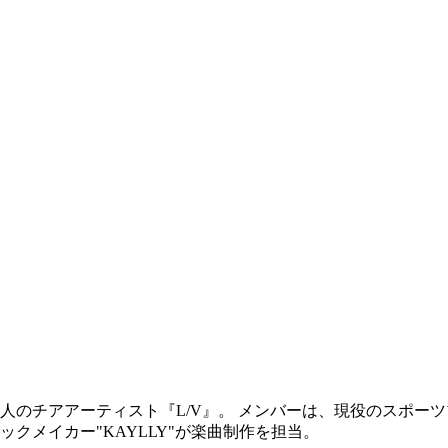
掲げる12人のチアアーティスト『L/V』。 メンバーは、現役の
ックメイカー"KAYLLY"が楽曲制作を担当。