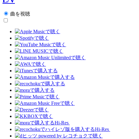
曲を視聴
Hi-Res
Hi-Res