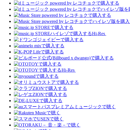
Hi-Res
Hi-Res