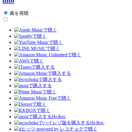
曲を視聴
Hi-Res
Hi-Res