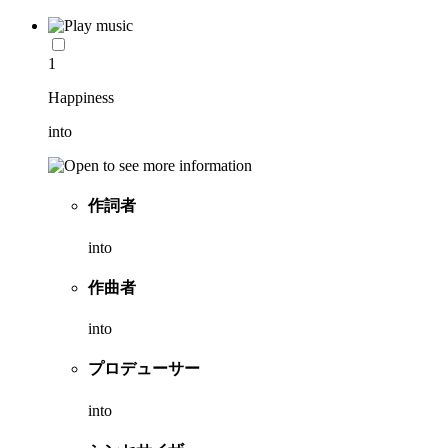
1
Happiness
into
作詞者
into
作曲者
into
プロデューサー
into