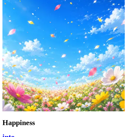
Happiness
into