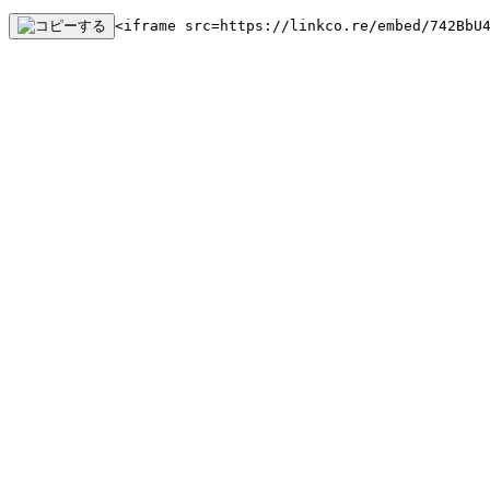
<iframe src=https://linkco.re/embed/742BbU