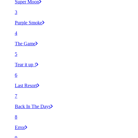
Super Moon
3
Purple Smoke
4
The Game
5
Tear it up !
6
Last Resort
7
Back In The Days
8
Error
9