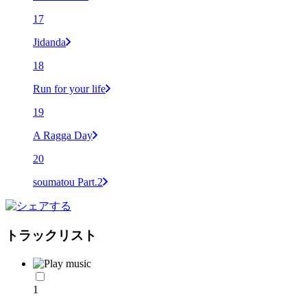
17
Jidanda
18
Run for your life
19
A Ragga Day
20
soumatou Part.2
トラックリスト
1