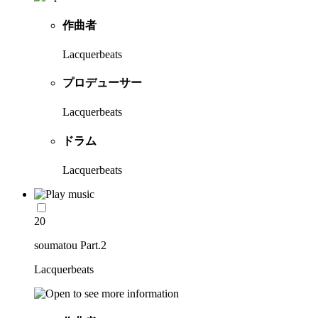
作曲者
Lacquerbeats
プロデューサー
Lacquerbeats
ドラム
Lacquerbeats
20
soumatou Part.2
Lacquerbeats