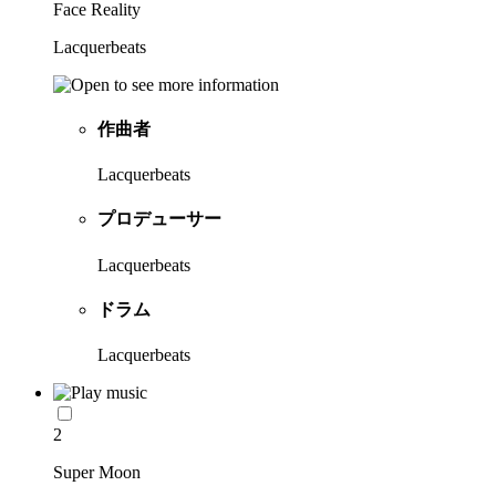
Face Reality
Lacquerbeats
作曲者
Lacquerbeats
プロデューサー
Lacquerbeats
ドラム
Lacquerbeats
2
Super Moon