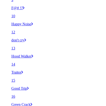
F@# !?
10
Happy Noise
12
don't cry
13
Hood Walker
14
Traitor
15
Good Trip
16
Green Crack