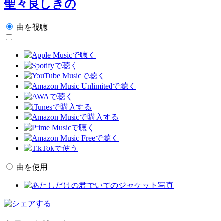
聖々良しきの
曲を視聴
曲を使用