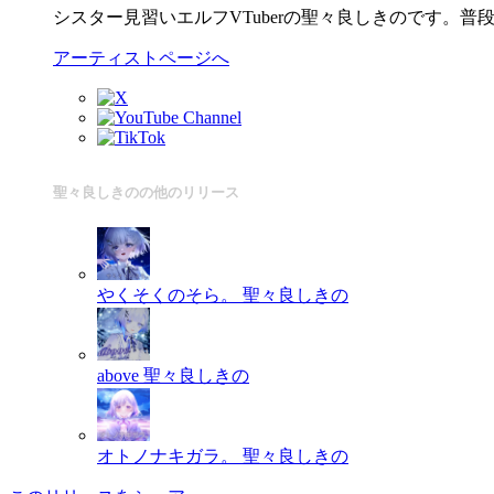
シスター見習いエルフVTuberの聖々良しきのです。普段はY
アーティストページへ
聖々良しきのの他のリリース
やくそくのそら。
聖々良しきの
above
聖々良しきの
オトノナキガラ。
聖々良しきの