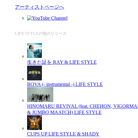
アーティストページへ
LIFE STYLEの他のリリース
生きた証を
RAY & LIFE STYLE
BOVA (- instrumental -)
LIFE STYLE
HINOMARU REVIVAL (feat. CHEHON, VIGORM
& JUMBO MAATCH)
LIFE STYLE
CUPS UP
LIFE STYLE & SHADY