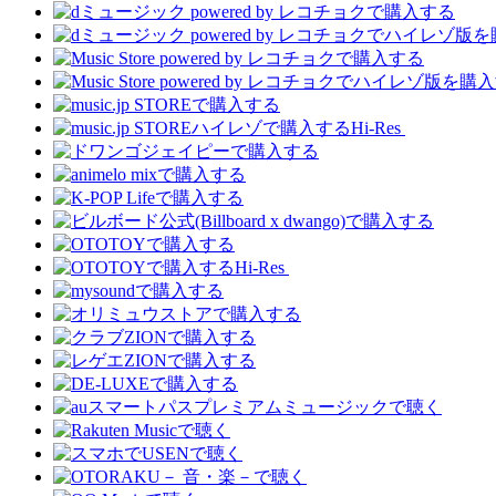
Hi-Res
Hi-Res