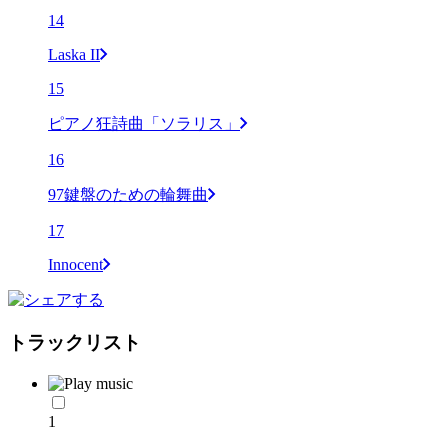
14
Laska II
15
ピアノ狂詩曲「ソラリス」
16
97鍵盤のための輪舞曲
17
Innocent
トラックリスト
1