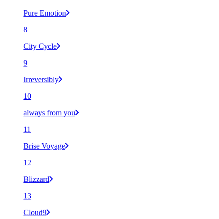
Pure Emotion
8
City Cycle
9
Irreversibly
10
always from you
11
Brise Voyage
12
Blizzard
13
Cloud9