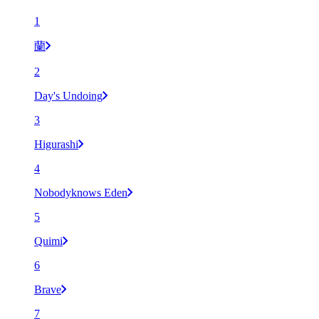
1
蘭
2
Day's Undoing
3
Higurashi
4
Nobodyknows Eden
5
Quimi
6
Brave
7