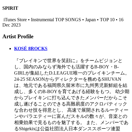
SPIRIT
iTunes Store • Instrumental TOP SONGS • Japan • TOP 10 • 16
Dec 2023
Artist Profile
KOSÉ 8ROCKS
『ブレイキンで世界を笑顔に』をチームビジョンと
し、国内のみならず海外でも活躍するB-BOY・B-
GIRLが集結したD.LEAGUE唯一のブレイキンチーム。
24-25 SEASONからディレクターを務めるSHUVAN
は、地元である福岡県久留米市に九州男児新鮮組を結
成し、多くのB-BOYを育てあげる経験をもつ。 幼少期
からブレイキンに打ち込んできたメンバーだからこそ
成し遂げることのできる高難易度のアクロバティック
な合わせ技を得意とし、 高速で展開されるルーティー
ンやバラエティーに富んだスキルの数々が、音楽との
相乗効果で見るものを魅了する。 また、メンバーであ
るShigekixは公益社団法人日本ダンススポーツ連盟