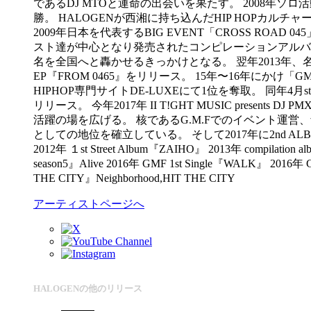
であるDJ MTOと運命の出会いを果たす。 2008年ソ
勝。 HALOGENが西湘に持ち込んだHIP HOPカ
2009年日本を代表するBIG EVENT「CROSS RO
スト達が中心となり発売されたコンピレーションアルバム「CRUISIN
名を全国へと轟かせるきっかけとなる。 翌年2013年、名だた
EP『FROM 0465』をリリース。 15年〜16年にかけ
HIPHOP専門サイトDE-LUXEにて1位を奪取。 同年4月studio 
リリース。 今年2017年 II T!GHT MUSIC present
活躍の場を広げる。 核であるG.M.Fでのイベント運営、
としての地位を確立している。 そして2017年に2nd ALBUMのリリー
2012年 １st Street Album『ZAIHO』 2013年 compilatio
season5』Alive 2016年 GMF 1st Single『WALK』 2016年 G
THE CITY』Neighborhood,HIT THE CITY
アーティストページへ
HALOGENの他のリリース