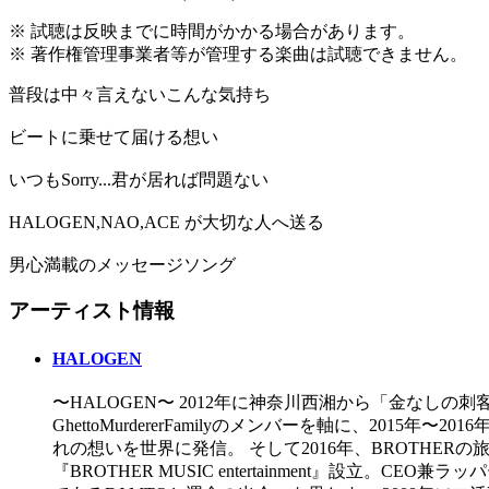
※ 試聴は反映までに時間がかかる場合があります。
※ 著作権管理事業者等が管理する楽曲は試聴できません。
普段は中々言えないこんな気持ち
ビートに乗せて届ける想い
いつもSorry...君が居れば問題ない
HALOGEN,NAO,ACE が大切な人へ送る
男心満載のメッセージソング
アーティスト情報
HALOGEN
〜HALOGEN〜 2012年に神奈川西湘から「金なしの刺客/Gh
GhettoMurdererFamilyのメンバーを軸に、2
れの想いを世界に発信。 そして2016年、BROTHE
『BROTHER MUSIC entertainment』設立