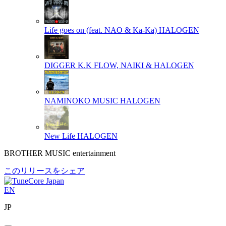
Life goes on (feat. NAO & Ka-Ka)
HALOGEN
DIGGER
K.K FLOW, NAIKI & HALOGEN
NAMINOKO MUSIC
HALOGEN
New Life
HALOGEN
BROTHER MUSIC entertainment
このリリースをシェア
EN
JP