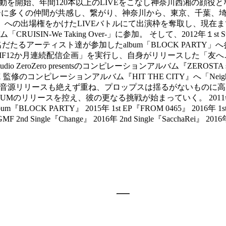
ロ活動を開始、年間120本以上のLIVEをこなし神奈川西湘の顔役
ルチャーに多くの仲間が共感し、繋がり、神奈川から、東京、千葉、
AD 045」への出場権をかけたLIVEバトルにて出演枠を奪取し、
-We Taking Over-」に参加。 そして、2012年１st Str
るアーティスト達が参加したalbum「BLOCK PARTY」へ参加
「GMF12か月連続配信企画」を実行し、自身がリリースした「友へ…」
ZeroZero presentsのコンピレーションアルバム『ZEROSTA seas
s DJ PMX 監修のコンピレーションアルバム『HIT THE CITY』へ「N
音源リリースも絶えず重ね、プロップスは揺るがないものに高まり、
スを控え、彼の更なる挑戦が始まっていく。 2011年 compilation al
n album『BLOCK PARTY』 2015年 1st EP『FROM 0465』 2016年 1
MF 2nd Single『Change』 2016年 2nd Single『SacchaRei』 2016