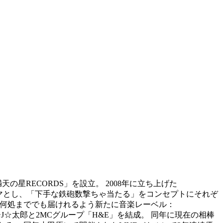
提げ「満天の星RECORDS」を設立。 2008年に立ち上げた
を最大のテーマとし、「下手な鉄砲数撃ちゃ当たる」をコンセプトにそれぞ
楽で何処まででも届けれるよう新たに音楽レーベル：
ラッパーJ☆太郎と2MCグループ「H&E」を結成。 同年に現在の相棒