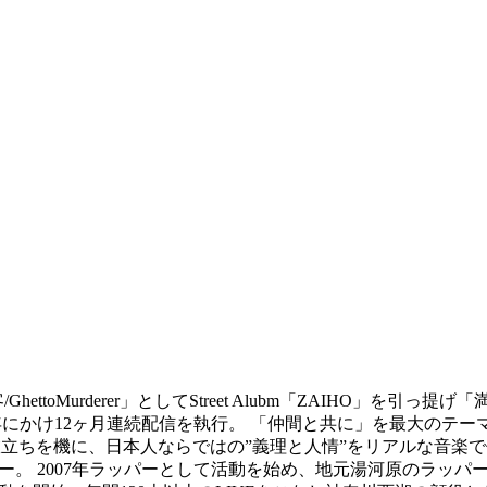
ettoMurderer」としてStreet Alubm「ZAIHO」を引っ
015年〜2016年にかけ12ヶ月連続配信を執行。 「仲間と共に」
Rの旅立ちを機に、日本人ならではの”義理と人情”をリアルな音
。CEO兼ラッパー。 2007年ラッパーとして活動を始め、地元湯河原の