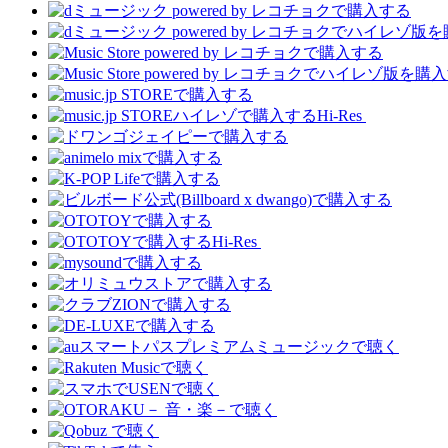
Hi-Res
Hi-Res