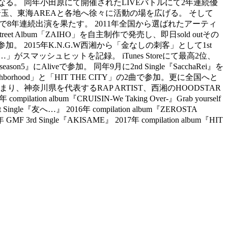
となる。 同年小田原にて開催されたLIVEバトルにて2年連続優
埼玉、東海AREAと各地へ徐々に活動の場を広げる。 そして
現在まで8年連続出演を果たす。 2011年全国から選ばれたアーティ
eet Album「ZAIHO」を自主制作で発売し、即日sold outその
。 2015年K.N.G.W西湘から「金なしの刺客」として1st
がスマッシュヒットを記録。 iTunes Storeにて最高2位、
on5』にAliveで参加。 同年9月に2nd Single『SacchaRei』を
eighborhood」と「HIT THE CITY」の2曲で参加。更に全国へと
神奈川県を代表するRAP ARTIST、西湘のHOODSTAR
bum『CRUISIN-We Taking Over-』Grab yourself
st Single『友へ…』 2016年 compilation album『ZEROSTA
年 GMF 3rd Single『AKISAME』 2017年 compilation album『HIT