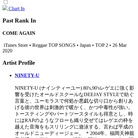
Chart In
Past Rank In
COME AGAIN
iTunes Store • Reggae TOP SONGS • Japan • TOP 2 • 26 Mar
2020
Artist Profile
NINETY-U
NINETY-U (ナインティーユー) 80's,90'sレゲエに強く影
響を受けたオールドスクールなDEEJAY STYLEで紡ぐ
言葉と、ユーモラスで何処か悪戯な切り口から創りあ
げる彼の世界は刺激的で暖かく、かつ中毒性が強い。
トースティングやパートツースタイルも得意とし、時
にはRAPのようなフローも織り交ぜてはレゲエの枠を
越えた音海をもスリリングに遊泳する、言わば平成の
オールドニューディージェー。 ＊2004年、福岡天神親