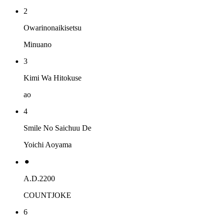
2
Owarinonaikisetsu
Minuano
3
Kimi Wa Hitokuse
ao
4
Smile No Saichuu De
Yoichi Aoyama
⚫︎
A.D.2200
COUNTJOKE
6