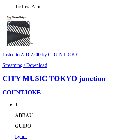
Toshiya Arai
Listen to A.D.2200 by COUNTJOKE
Streaming / Download
CITY MUSIC TOKYO junction
COUNTJOKE
1
ABBAU
GUIRO
Lyric