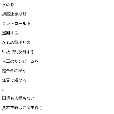
水の都
超高速定期船
コントロール下
巡回する
かもめ型ポリス
甲板で乱反射する
人工のサンビームを
超合金の民が
無言で浴びる
♪
国境も人種もない
資本主義も共産主義も