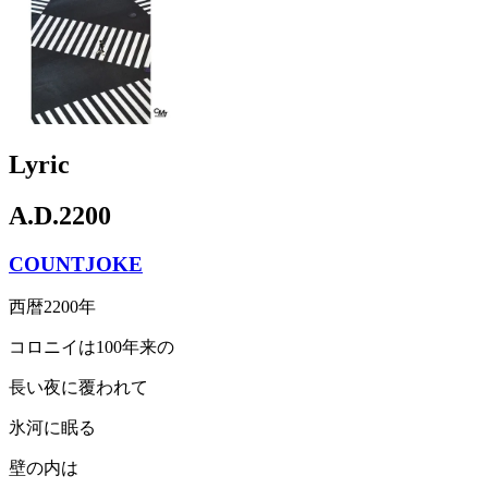
Lyric
A.D.2200
COUNTJOKE
西暦2200年
コロニイは100年来の
長い夜に覆われて
氷河に眠る
壁の内は