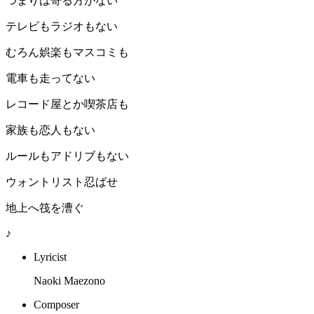
つまりは寄る方がない
テレビもラジオもない
むろん娯楽もマスコミも
電車も走ってない
レコード屋とか喫茶店も
家族も恋人もない
ルールもアドリブもない
ウォントリスト忍ばせ
地上へ筏を漕ぐ
♪
Lyricist
Naoki Maezono
Composer