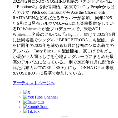
2025年2月に朱歌×YOSHIRO名義のセカンドアルバム
「Emotions2」を配信開始。客演でJet City Peopleから呂
布カルマ, Pitch odd mansionからAce the Chosen onE,
RAITAMENなど名だたるラッパーが参加。 同年2025
年6月には呂布カルマやOzworldにも楽曲提供をしてい
るDJ Whitesmithが全プロデュースで、朱歌&DJ
Whitesmith名義のアルバム「a light」、続けて2025年9月
には同名義でシングル「BEROBEROBA」も配信。 さ
らに同年の2025年を締める12月には初のソロ名義での
アルバム「Tasty Blues」を配信開始。寂しげでもどこ
か暖かい人間らしさを心地よいグルーヴにまとめた最
高のアルバムになっている。 別で2025年11月に配信さ
れた呂布カルマのEP「SS +」にも「ONNA G feat 朱歌
&YOSHIRO」に客演で参加している。
アーティストページへ