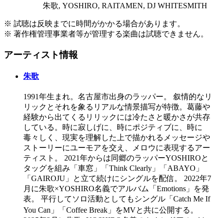
朱歌, YOSHIRO, RAITAMEN, DJ WHITESMITH
※ 試聴は反映までに時間がかかる場合があります。
※ 著作権管理事業者等が管理する楽曲は試聴できません。
アーティスト情報
朱歌
1991年生まれ。名古屋市出身のラッパー。 叙情的なリ
リックとそれを象るリアルな情景描写が特徴。葛藤や
経験から出てくるリリックには冷たさと暖かさが共存
している。時に寂しげに、時にポジティブに、時に
毒々しく、現実を理解した上で描かれるメッセージや
ストーリーにユーモアを交え、メロウに表現するアー
ティスト。 2021年からは同郷のラッパーYOSHIROと
タッグを組み「車窓」「Think Clearly」「ABAYO」
「GAIROJU」と立て続けにシングルを配信。 2022年7
月に朱歌×YOSHIRO名義でアルバム「Emotions」を発
表。 平行してソロ活動としてもシングル「Catch Me If
You Can」「Coffee Break」をMVと共に公開する。