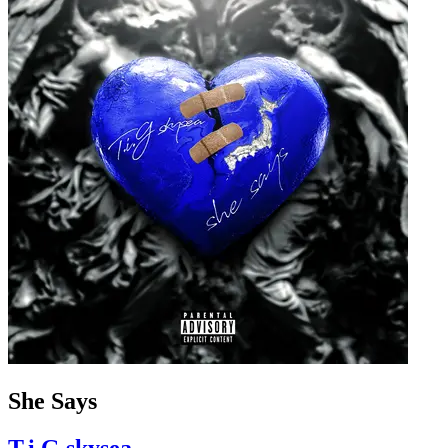
She Says
T.i.G skysea