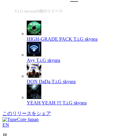
T.i.G skyseaの他のリリース
HIGH-GRADE PACK
T.i.G skysea
Ayy
T.i.G skysea
DON DaDa
T.i.G skysea
YEAH YEAH !!!
T.i.G skysea
このリリースをシェア
EN
JP