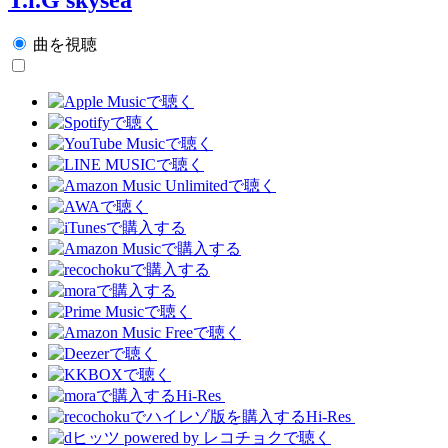
曲を視聴
Hi-Res
Hi-Res