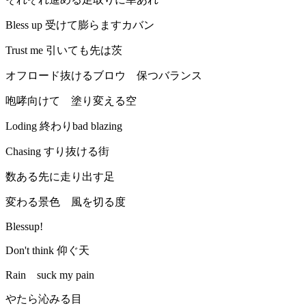
Bless up 受けて膨らますカバン
Trust me 引いても先は茨
オフロード抜けるブロウ 保つバランス
咆哮向けて 塗り変える空
Loding 終わりbad blazing
Chasing すり抜ける街
数ある先に走り出す足
変わる景色 風を切る度
Blessup!
Don't think 仰ぐ天
Rain suck my pain
やたら沁みる目