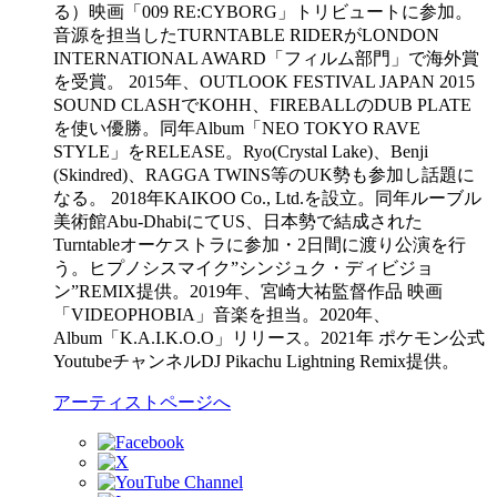
る）映画「009 RE:CYBORG」トリビュートに参加。
音源を担当したTURNTABLE RIDERがLONDON
INTERNATIONAL AWARD「フィルム部門」で海外賞
を受賞。 2015年、OUTLOOK FESTIVAL JAPAN 2015
SOUND CLASHでKOHH、FIREBALLのDUB PLATE
を使い優勝。同年Album「NEO TOKYO RAVE
STYLE」をRELEASE。Ryo(Crystal Lake)、Benji
(Skindred)、RAGGA TWINS等のUK勢も参加し話題に
なる。 2018年KAIKOO Co., Ltd.を設立。同年ルーブル
美術館Abu-DhabiにてUS、日本勢で結成された
Turntableオーケストラに参加・2日間に渡り公演を行
う。ヒプノシスマイク”シンジュク・ディビジョ
ン”REMIX提供。2019年、宮崎大祐監督作品 映画
「VIDEOPHOBIA」音楽を担当。2020年、
Album「K.A.I.K.O.O」リリース。2021年 ポケモン公式
YoutubeチャンネルDJ Pikachu Lightning Remix提供。
アーティストページへ