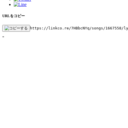
URLをコピー
https://linkco.re/7HBbcNYq/songs/1667558/l
"