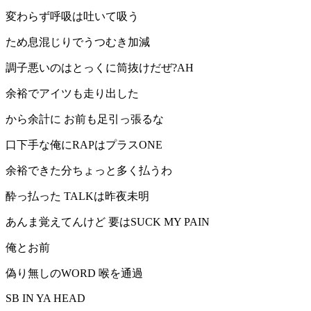
変わらず呼吸は吐いて吸う
ため息混じりでうつむき加減
調子悪いのはとっくに筒抜けだぜ?AH
余裕でアイツも走り出した
から余計に お前も足引っ張るな
口下手な俺にRAPはプラスONE
余裕できた分ちょっと多く払うわ
酔っ払った TALKは昨夜未明
あんま覚えてんけど 要はSUCK MY PAIN
俺とお前
偽り無しのWORD 喉を通過
SB IN YA HEAD