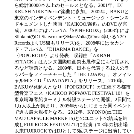
ら総計30000本以上のセールスとなる。2001年、DJ
KRUSH NIKE "Presto"楽曲に参加。 2005年、BAKUと
東京のインディペンデント・ミュージック・シーンを
ドキュメントした映画『KAIKOO/邂逅』のDVDが完
成。2006年にはアルバム『SPINHEDDZ』(2008年には
SlipknotのDJ StarscreamやMarsVoltaのOmar率いるN2O
RecordsよりUS盤もリリース)を、2008年にはセカン
ド・アルバム 『DHARMA DANCE』を
〈POPGROUP〉より発表、収録曲「AKBAH
ATTACK」はカンヌ国際映画祭出展作品にも使用され
るなど話題となる。2009年、日本を代表する12人のラ
ッパーをフィーチャーした『THE 12JAPS』、オフィシ
ャルMIX CD『JAPADAPTA』をリリース。 2010年、
BAKUが発起人となり〈POPGROUP〉が主催する都市
型音楽フェス〈KAIKOO POPWAVE FESTIVAL'10〉を
東京晴海客船ターミナル特設ステージで開催。2日間で
1万人以上が集まり、2005年からはじまった同イベント
で過去最大規模となる。 2012年、KYONO(ex.THE
MAD CAPSULE MARKETS)とのユニットの結成を結
成しFUJI ROCK FESTIVAL'12に出演（'0 3年の初出場
以来FUJIROCKではDJとして5回ステージに出演してい