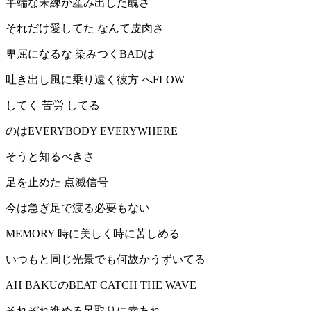
半端な未練が産み出した醜さ
それだけ愛してた なんて皮肉さ
卑屈になるな 染みつくBADは
吐き出し風に乗り遠く彼方 へFLOW
してく 苦労 してる
のはEVERYBODY EVERYWHERE
そうと知るべきさ
足を止めた 点滅信号
今は急ぎ足で渡る必要もない
MEMORY 時に美しく時に苦しめる
いつもと同じ光景でも何故かうずいてる
AH BAKUのBEAT CATCH THE WAVE
それぞれ進める足取りに幸あれ