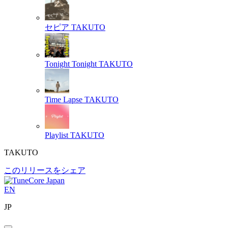
セピア
TAKUTO
Tonight Tonight
TAKUTO
Time Lapse
TAKUTO
Playlist
TAKUTO
TAKUTO
このリリースをシェア
EN
JP