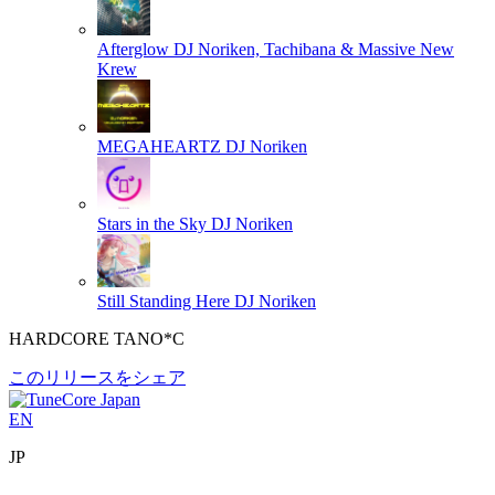
Afterglow
DJ Noriken, Tachibana & Massive New
Krew
MEGAHEARTZ
DJ Noriken
Stars in the Sky
DJ Noriken
Still Standing Here
DJ Noriken
HARDCORE TANO*C
このリリースをシェア
EN
JP