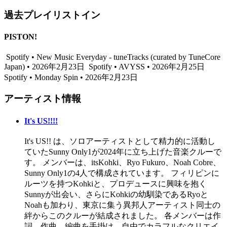
過去プレイリストイン
PISTON!
Spotify • New Music Everyday - tuneTracks (curated by TuneCore
Japan) • 2026年2月23日
Spotify • AVYSS • 2026年2月25日
Spotify • Monday Spin • 2026年2月23日
アーティスト情報
It's US!!!!
It's US!! は、ソロアーティストとして精力的に活動し
ていたSunny Only1が2024年に立ち上げた音楽クルーで
す。 メンバーは、itsKohki、Ryo Fukuro、Noah Cobre、
Sunny Only1の4人で構成されています。 フィリピンに
ルーツを持つKohkiと、プロデュースに興味を抱く
Sunnyが出会い、さらにKohkiの幼馴染であるRyoと
Noahも加わり、東京に集う異邦人アーティスト同士の
絆からこのクルーが結成されました。 各メンバーは作
詞、作曲、編曲を手掛け、自由でカラフルなクリエイ