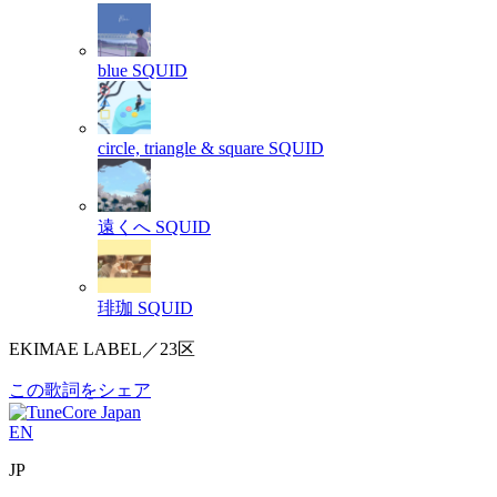
blue
SQUID
circle, triangle & square
SQUID
遠くへ
SQUID
琲珈
SQUID
EKIMAE LABEL／23区
この歌詞をシェア
EN
JP