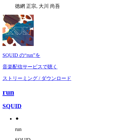
徳網 正宗, 大川 尚吾
SQUID の“run”を
音楽配信サービスで聴く
ストリーミング / ダウンロード
run
SQUID
⚫︎
run
SQUID