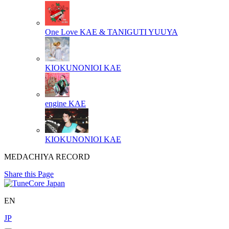
One Love
KAE & TANIGUTI YUUYA
KIOKUNONIOI
KAE
engine
KAE
KIOKUNONIOI
KAE
MEDACHIYA RECORD
Share this Page
EN
JP