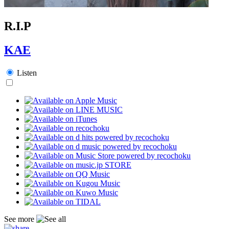
R.I.P
KAE
Listen
See more