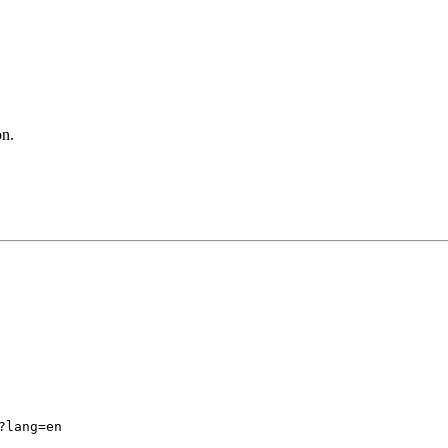
n.
?lang=en