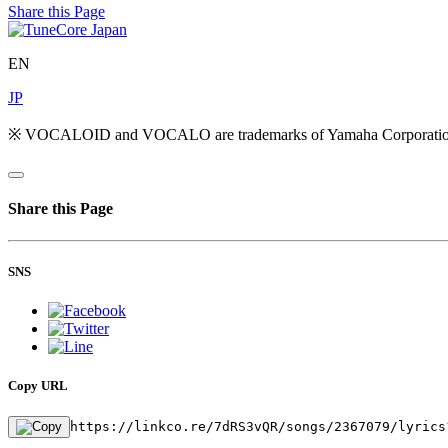
Share this Page
EN
JP
※ VOCALOID and VOCALO are trademarks of Yamaha Corporatio
Share this Page
SNS
Copy URL
https://linkco.re/7dRS3vQR/songs/2367079/lyrics