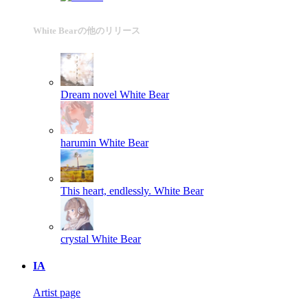
White Bearの他のリリース
Dream novel
White Bear
harumin
White Bear
This heart, endlessly.
White Bear
crystal
White Bear
IA
Artist page