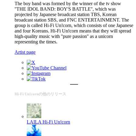
The boy band was formed by the winner of the tv show
''THE IDOL BAND: BOY'S BATTLE'', which was
projected by Japanese broadcast station TBS, Korean
broadcast station SBS, and FNC ENTERTAINMENT. The
group is called Hi-Fi Un!corn, which consists of one Japanese
and four Koreans. Hi-Fi Un!corn means that they will spread
high-quality music with ''pure passion'' as a unicorn
representing the times.
Artist page
Hi-Fi Un!cornの他のリリース
LAILA
Hi-Fi Un!corn