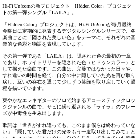
Hi-Fi Un!cornの新プロジェクト「H!dden Color」プロジェク
トの第一弾シングル「LAILA」。
「H!dden Color」プロジェクトは、Hi-Fi Un!cornが毎月最終
金曜日に定期的に発表するデジタルシングルシリーズで、各
楽曲ごとに「隠された美しい色」をテーマに、それぞれの音
楽的な色彩と物語を表現しています。
その第一弾である「LAILA」は、隠された色の最初の一章
であり、ホワイトリリーを隠された色（ヒドゥンカラー）と
して据えた楽曲です。この曲は、完璧ではなかった日々や、
すれ違いの時間を経て、自分の中に隠していた光を再び取り
戻し、互いの存在を通じて少しずつ笑顔を取り戻していく過
程を描いています。
爽やかなエレキギターのソロで始まるアコースティックロッ
クジャンルの曲で、サビに繰り返される「ライラ」のフレー
ズが中毒性を生み出します。
歌詞は「世界がすれ違っても、このまま僕らは終わっていな
い」「隠していた君だけの光をもう一度取り出してみて」と