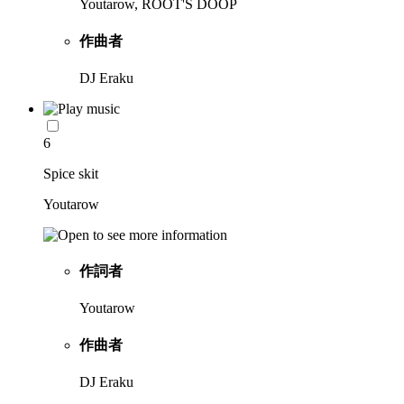
Youtarow, ROOT'S DOOP
作曲者
DJ Eraku
6
Spice skit
Youtarow
作詞者
Youtarow
作曲者
DJ Eraku