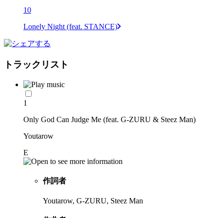
10
Lonely Night (feat. STANCE)
トラックリスト
1
Only God Can Judge Me (feat. G-ZURU & Steez Man)
Youtarow
E
作詞者
Youtarow, G-ZURU, Steez Man