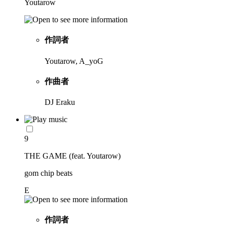
Youtarow
作詞者
Youtarow, A_yoG
作曲者
DJ Eraku
9
THE GAME (feat. Youtarow)
gom chip beats
E
作詞者