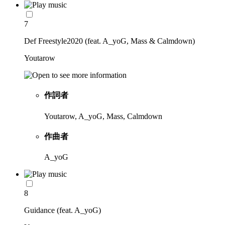
7
Def Freestyle2020 (feat. A_yoG, Mass & Calmdown)
Youtarow
作詞者
Youtarow, A_yoG, Mass, Calmdown
作曲者
A_yoG
8
Guidance (feat. A_yoG)