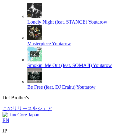
Lonely Night (feat. STANCE)
Youtarow
Masterpiece
Youtarow
Smokin' Me Out (feat. SOMAJI)
Youtarow
Be Free (feat. DJ Eraku)
Youtarow
Def Brother's
このリリースをシェア
EN
JP