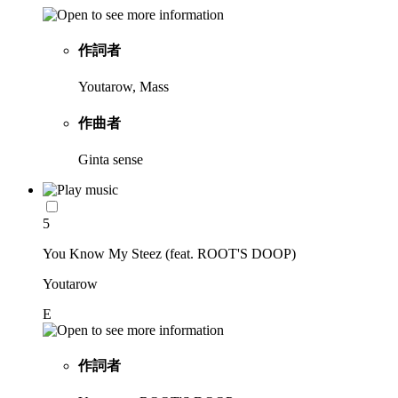
作詞者
Youtarow, Mass
作曲者
Ginta sense
5
You Know My Steez (feat. ROOT'S DOOP)
Youtarow
E
作詞者