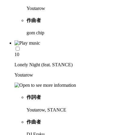
Youtarow
作曲者
gom chip
10
Lonely Night (feat. STANCE)
Youtarow
作詞者
Youtarow, STANCE
作曲者
DJ Eraku