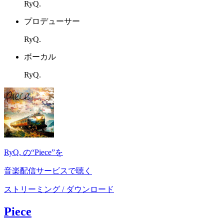
RyQ.
プロデューサー
RyQ.
ボーカル
RyQ.
RyQ. の“Piece”を
音楽配信サービスで聴く
ストリーミング / ダウンロード
Piece