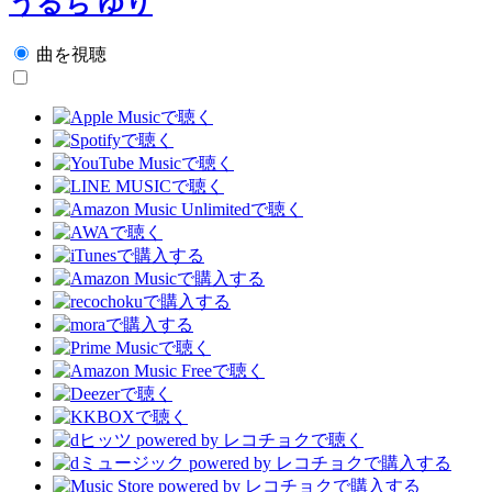
うるち ゆり
曲を視聴