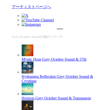
アーティストページへ
Grey October Soundの他のリリース
Mystic Hour
Grey October Sound & 57th
Hydrangea Reflection
Grey October Sound &
Crystique
Horizon
Grey October Sound & Transparent