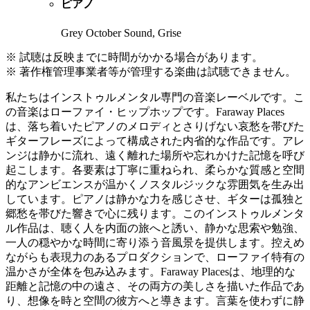
ピアノ
Grey October Sound, Grise
※ 試聴は反映までに時間がかかる場合があります。
※ 著作権管理事業者等が管理する楽曲は試聴できません。
私たちはインストゥルメンタル専門の音楽レーベルです。こ
の音楽はローファイ・ヒップホップです。Faraway Places
は、落ち着いたピアノのメロディとさりげない哀愁を帯びた
ギターフレーズによって構成された内省的な作品です。アレ
ンジは静かに流れ、遠く離れた場所や忘れかけた記憶を呼び
起こします。各要素は丁寧に重ねられ、柔らかな質感と空間
的なアンビエンスが温かくノスタルジックな雰囲気を生み出
しています。ピアノは静かな力を感じさせ、ギターは孤独と
郷愁を帯びた響きで心に残ります。このインストゥルメンタ
ル作品は、聴く人を内面の旅へと誘い、静かな思索や勉強、
一人の穏やかな時間に寄り添う音風景を提供します。控えめ
ながらも表現力のあるプロダクションで、ローファイ特有の
温かさが全体を包み込みます。Faraway Placesは、地理的な
距離と記憶の中の遠さ、その両方の美しさを描いた作品であ
り、想像を時と空間の彼方へと導きます。言葉を使わずに静