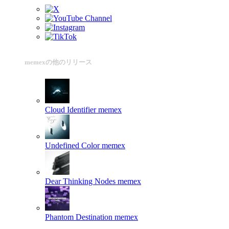
memexの他のリリース
Cloud Identifier
memex
Undefined Color
memex
Dear Thinking Nodes
memex
Phantom Destination
memex