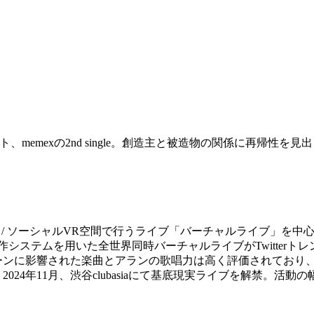
memexの2nd single。創造主と被造物の関係に再帰性
 メタバース / ソーシャルVR空間で行うライブ「バーチャルライ
作システムを用いた全世界同時バーチャルライブがTwitter
された楽曲とアランの歌唱力は高く評価されており、CHUNITHM、S
24年11月、渋谷clubasiaにて基底現実ライブを解禁。活動