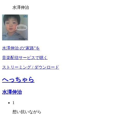
水澤伸治
水澤伸治 の“家路”を
音楽配信サービスで聴く
ストリーミング / ダウンロード
へっちゃら
水澤伸治
1
想い抗いながら