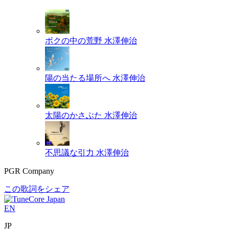
ボクの中の荒野
水澤伸治
陽の当たる場所へ
水澤伸治
太陽のかさぶた
水澤伸治
不思議な引力
水澤伸治
PGR Company
この歌詞をシェア
EN
JP