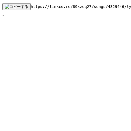
https://linkco.re/89xzeq27/songs/4329446/l
"