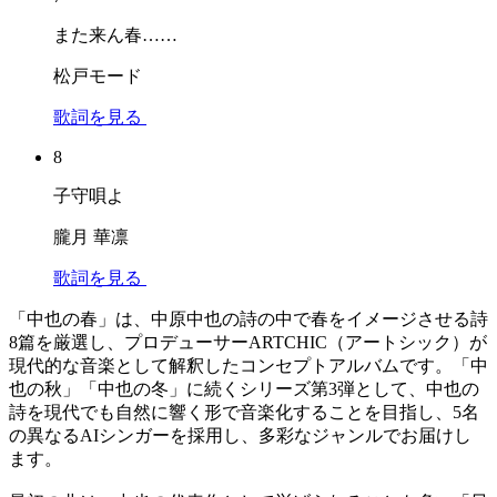
また来ん春……
松戸モード
歌詞を見る
8
子守唄よ
朧月 華凛
歌詞を見る
「中也の春」は、中原中也の詩の中で春をイメージさせる詩
8篇を厳選し、プロデューサーARTCHIC（アートシック）が
現代的な音楽として解釈したコンセプトアルバムです。「中
也の秋」「中也の冬」に続くシリーズ第3弾として、中也の
詩を現代でも自然に響く形で音楽化することを目指し、5名
の異なるAIシンガーを採用し、多彩なジャンルでお届けし
ます。