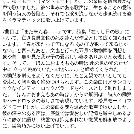
す。松戸モード（マツドモード）が、この楽曲を情感豊かな
声で歌いました。彼の重みのある歌声は、生きることの意味
を問う詩人の苦悩と、それでも涙を流しながら歩き続ける姿
をドラマティックに歌い上げています。
7曲目は「また来ん春……」です。詩集『在りし日の歌』に
おいて、亡き長男文也の死を詠んだ作品として広く知られて
います。「春が来たって何になろ あの子が返って来るじゃ
ない」と言ったあと、文也と行った五月の動物園を回想し、
象や鳥、鹿を見た我が子の愛おしい姿をありありと表現しま
す。そして、「ほんにおまえもあの時は 此の世の光のただ
中に 立って眺めていたっけが……」と締めくくられた、こ
の慟哭を耐えるようなくだりに、たとえ親でないとしても、
否応なく胸を強く締めつけられます。この楽曲はメランコリ
ックなインディーロックバラードをベースとして制作しまし
た。「ほんにおまえもあの時は」からの展開は、詩人の慟哭
をハードロックの激しさで表現しています。松戸モード（マ
ツドモード）が、この楽曲を魂を込めた歌声で歌いました。
彼の深みのある声は、序盤では愛おしい記憶を噛みしめるよ
うに静かに語り、終盤では抑えきれない慟哭を解き放つよう
に、緩急巧みに歌い上げています。