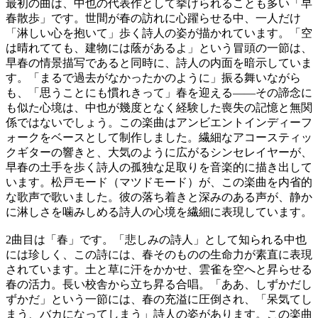
最初の曲は、中也の代表作として挙げられることも多い「早
春散歩」です。世間が春の訪れに心躍らせる中、一人だけ
「淋しい心を抱いて」歩く詩人の姿が描かれています。「空
は晴れてても、建物には蔭があるよ」という冒頭の一節は、
早春の情景描写であると同時に、詩人の内面を暗示していま
す。「まるで過去がなかったかのように」振る舞いながら
も、「思うことにも慣れきって」春を迎える――その諦念に
も似た心境は、中也が幾度となく経験した喪失の記憶と無関
係ではないでしょう。この楽曲はアンビエントインディーフ
ォークをベースとして制作しました。繊細なアコースティッ
クギターの響きと、大気のように広がるシンセレイヤーが、
早春の土手を歩く詩人の孤独な足取りを音楽的に描き出して
います。松戸モード（マツドモード）が、この楽曲を内省的
な歌声で歌いました。彼の落ち着きと深みのある声が、静か
に淋しさを噛みしめる詩人の心境を繊細に表現しています。
2曲目は「春」です。「悲しみの詩人」として知られる中也
には珍しく、この詩には、春そのものの生命力が素直に表現
されています。土と草に汗をかかせ、雲雀を空へと昇らせる
春の活力。長い校舎から立ち昇る合唱。「ああ、しずかだし
ずかだ」という一節には、春の充溢に圧倒され、「呆気てし
まう、バカになってしまう」詩人の姿があります。この楽曲