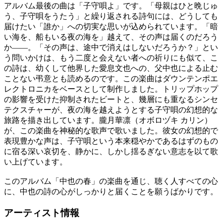
アルバム最後の曲は「子守唄よ」です。「母親はひと晩じゅ
う、子守唄をうたう」と繰り返される詩句には、どうしても
届けたい「誰か」への切実な思いが込められています。「暗
い海を、船もいる夜の海を」越えて、その声は届くのだろう
か――。「その声は、途中で消えはしないだろうか？」とい
う問いかけは、もう二度と会えない者への祈りにも似て、こ
の詩は、幼くして他界した愛息文也への、父中也による止む
ことない弔意とも読めるのです。この楽曲はダウンテンポエ
レクトロニカをベースとして制作しました。トリップホップ
の影響を受けた抑制されたビートと、幾層にも重なるシンセ
テクスチャーが、夜の海を越えようとする子守唄の幻想的な
旅路を描き出しています。朧月華凛（オボロヅキ カリン）
が、この楽曲を神秘的な歌声で歌いました。彼女の幻想的で
表現豊かな声は、子守唄という本来穏やかであるはずのもの
に宿る深い哀切を、静かに、しかし揺るぎない意志を以て歌
い上げています。
このアルバム「中也の春」の楽曲を通じ、聴く人すべての心
に、中也の詩の心がしっかりと届くことを願うばかりです。
アーティスト情報