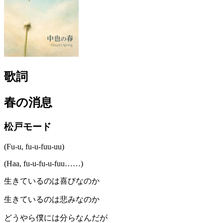
歌詞
春の消息
松戸モード
(Fu-u, fu-u-fuu-uu)
(Haa, fu-u-fu-u-fuu……)
生きているのは喜びなのか
生きているのは悲みなのか
どうやら僕には分らなんだが