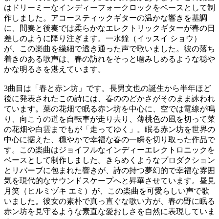
はドリーミーなインディーフォークロックをベースとして制
作しました。アコースティックギターの温かな響きを基調
に、間奏と後奏では柔らかなエレクトリックギターが春の日
差しのように降り注ぎます。一水鐘（イッスイ ショウ）
が、この楽曲を繊細で透き通った声で歌いました。彼の落ち
着きのある歌声は、春の訪れをそっと噛みしめるような穏や
かな明るさを湛えています。
3曲目は「春と赤ン坊」です。長男文也の誕生から半年ほど
後に発表されたこの詩には、春ののどかさがそのまま詠われ
ています。菜の花畑で眠る赤ン坊を中心に、空では電線が鳴
り、向こうの道を自転車が走り去り、薄桃色の風を切って菜
の花畑や白雲までもが「走ってゆく」。眠る赤ン坊を世界の
中心に据えた、穏やかで幸福な春の一瞬を切り取った作品で
す。この楽曲はジョイフルなインディーエレクトロニックを
ベースとして制作しました。きらめくようなプロダクション
とリバーブに包まれた響きが、詩の持つ夢幻的で幸福な雰囲
気を現代的なサウンドスケープへと昇華させています。昼見
月笑（ヒルミヅキ エミ）が、この楽曲を可愛らしい声で歌
いました。彼女の素朴で真っ直ぐな歌い方が、春の野に眠る
赤ン坊を見守るような素直な愛おしさを自然に表現していま