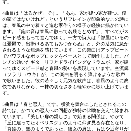
す。
4曲目は「はるかぜ」です。「ああ、家が建つ家が建つ。僕
の家ではないけれど」というリフレインが印象的なこの詩に
は、春風の中で着々と進む家作りの様子が軽快に描かれてい
ます。「鉋の音は春風に散って名残もとめず」、すべてがス
ピード感をもって進んでゆく。一方で詩人は「部屋にいるの
は憂鬱で、出掛けるあてもみつからぬ」と、外の活気に急か
されるような焦燥を感じています。この楽曲はアップビート
でパワフルなポップロックをベースとして制作しました。パ
ンチの効いたギターリフとドライビングなドラムが、家が建
ってゆくスピード感と春風の勢いを表現しています。空流輝
（ソラ リュウキ）が、この楽曲を明るく弾けるような歌声
で歌いました。彼の若々しく元気な歌声は、春風のように爽
快でありながら、一抹の切なさをも軽やかに歌い上げていま
す。
5曲目は「春と恋人」です。横浜を舞台にしたとされるこの
詩では、かつての恋人への回想が独特の比喩を交えて詠まれ
ています。「美しい扉の親しさ」で始まる関係は、やがて
「丘に建ってたオベリスク」のように仰ぎ見る存在となり、
「真鍮の、盥のようであった」彼女の肩は、もはや近寄りが