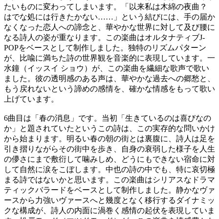
たいものに変わってしまいます。「以来私は木綿の夜曲？
はでな処には行きたかない……」という結びには、手の届か
なくなった恋人への諦念と、華やかな世界に対して及び腰に
なる詩人の姿が重なります。この楽曲はオルタナティブJ-
POPをベースとして制作しました。独特のリズムパターン
が、比喩に満ちた詩の世界観を音楽的に表現しています。一
水鐘（イッスイ ショウ）が、この楽曲を繊細な歌声で歌い
ました。彼の透明感のある声は、華やかな過去への郷愁と、
もう戻れないという諦めの感情を、確かな情感をもって歌い
上げています。
6曲目は「春の消息」です。当初「生きているのは喜びなの
か」と題されていたというこの詩は、この実存的な問いかけ
から始まります。明るい春の朝の街とは裏腹に、詩人は足を
引き摺りながらその街中を歩き、自身の衰弱した様子を人生
の儚さにまで敷衍して噛みしめ、どうにもできない宿命に対
して自然に涙をこぼします。中也の詩の中でも、特に哀切極
まる詩ではないかと思います。この楽曲はシリアスなドラマ
ティックバラードをベースとして制作しました。静かなヴァ
ースから力強いヴァースへと幾度となく移行するダイナミッ
クな構成が、詩人の内面に渦巻く感情の起伏を表現していま