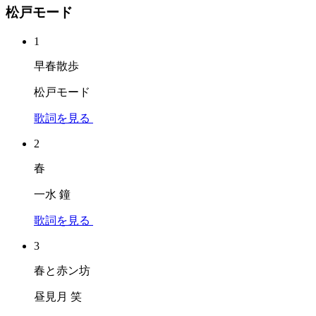
松戸モード
1
早春散歩
松戸モード
歌詞を見る
2
春
一水 鐘
歌詞を見る
3
春と赤ン坊
昼見月 笑