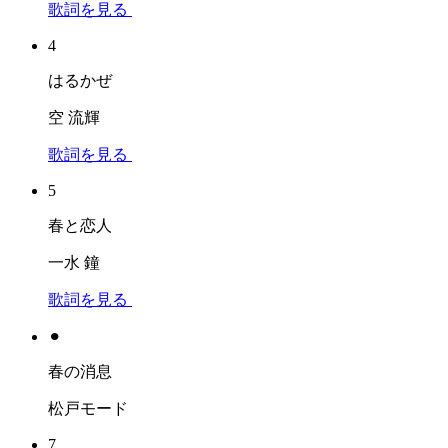
歌詞を見る
4
はるかぜ
空 流輝
歌詞を見る
5
春と恋人
一水 鐘
歌詞を見る
⚫︎
春の消息
松戸モード
7