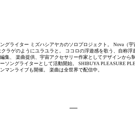
はシンガーソングライター ミズハシアヤカのソロプロジェクト。 Nova
はクラゲのようにユラユラと。 ココロの浮遊感を歌う、自称浮
編集、 楽曲提供、宇宙アクセサリー作家としてデザインから制
グライターとして活動開始。 SHIBUYA PLEASURE P
ンマンライブも開催。 楽曲は全世界で配信中。